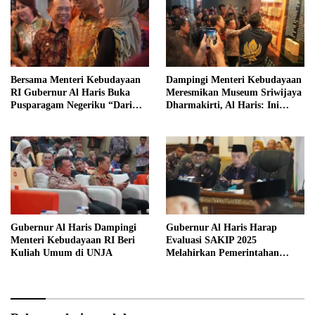
Bersama Menteri Kebudayaan
Dampingi Menteri Kebudayaan
RI Gubernur Al Haris Buka
Meresmikan Museum Sriwijaya
Pusparagam Negeriku “Dari
Dharmakirti, Al Haris: Ini
Jambi untuk Indonesia”
Bukti Rekam Jejak Peradaban
Masa Lalu Provinsi Jambi
Gubernur Al Haris Dampingi
Gubernur Al Haris Harap
Menteri Kebudayaan RI Beri
Evaluasi SAKIP 2025
Kuliah Umum di UNJA
Melahirkan Pemerintahan
Akuntabel dan Pelayanan
Publik Berkualitas