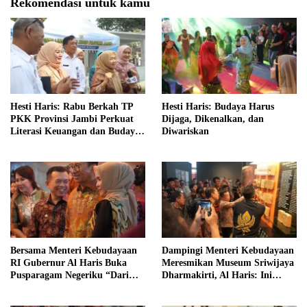
Rekomendasi untuk kamu
Hesti Haris: Rabu Berkah TP
Hesti Haris: Budaya Harus
PKK Provinsi Jambi Perkuat
Dijaga, Dikenalkan, dan
Literasi Keuangan dan Budaya
Diwariskan
Kelola Sampah dari Rumah
Bersama Menteri Kebudayaan
Dampingi Menteri Kebudayaan
RI Gubernur Al Haris Buka
Meresmikan Museum Sriwijaya
Pusparagam Negeriku “Dari
Dharmakirti, Al Haris: Ini
Jambi untuk Indonesia”
Bukti Rekam Jejak Peradaban
Masa Lalu Provinsi Jambi