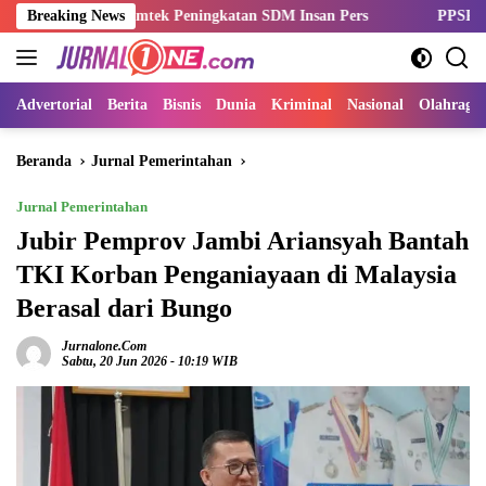
Langsung
lar Bimtek Peningkatan SDM Insan Pers
Breaking News
PPSPI Kukuhkan Pengu
ke
konten
Advertorial
Berita
Bisnis
Dunia
Kriminal
Nasional
Olahraga
Beranda
Jurnal Pemerintahan
Jurnal Pemerintahan
Jubir Pemprov Jambi Ariansyah Bantah
TKI Korban Penganiayaan di Malaysia
Berasal dari Bungo
Jurnalone.com
Sabtu, 20 Jun 2026 - 10:19 WIB