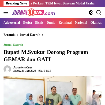
Langsung
do-Rama Perkuat TKM lewat Bantuan Modal Usaha
Breaking News
Kemnaker 
ke
konten
Advertorial
Berita
Bisnis
Dunia
Kriminal
Nasional
Olahraga
Beranda
Jurnal Daerah
Jurnal Daerah
Bupati M.Syukur Dorong Program
GEMAR dan GATI
Jurnalone.com
Sabtu, 20 Jun 2026 - 09:10 WIB