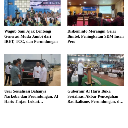
Wagub Sani Ajak Bentengi
Diskominfo Merangin Gelar
Generasi Muda Jambi dari
Bimtek Peningkatan SDM Insan
IRET, TCC, dan Perundungan
Pers
Usai Sosialisasi Bahanya
Gubernur Al Haris Buka
Narkoba dan Perundungan, Al
Sosialisasi Akbar Pencegahan
Haris Tinjau Lokasi
Radikalisme, Perundungan, dan
Pembangunan Sekolah Rakyat
Narkoba di Bungo