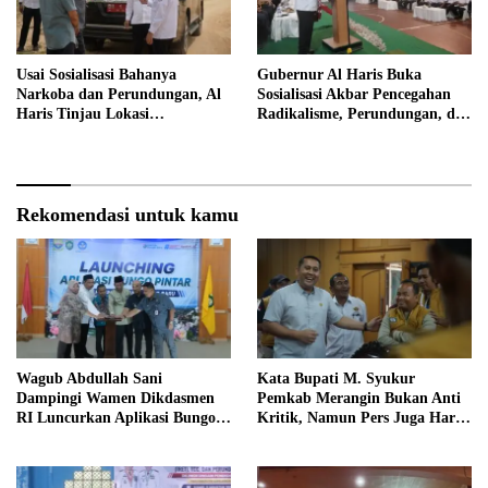
Usai Sosialisasi Bahanya
Gubernur Al Haris Buka
Narkoba dan Perundungan, Al
Sosialisasi Akbar Pencegahan
Haris Tinjau Lokasi
Radikalisme, Perundungan, dan
Pembangunan Sekolah Rakyat
Narkoba di Bungo
Rekomendasi untuk kamu
Wagub Abdullah Sani
Kata Bupati M. Syukur
Dampingi Wamen Dikdasmen
Pemkab Merangin Bukan Anti
RI Luncurkan Aplikasi Bungo
Kritik, Namun Pers Juga Harus
Pintar
Profesional