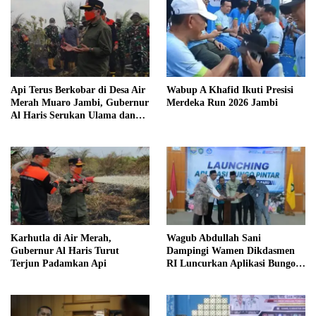
Api Terus Berkobar di Desa Air
Wabup A Khafid Ikuti Presisi
Merah Muaro Jambi, Gubernur
Merdeka Run 2026 Jambi
Al Haris Serukan Ulama dan
Kiai Salat Istisqa
Karhutla di Air Merah,
Wagub Abdullah Sani
Gubernur Al Haris Turut
Dampingi Wamen Dikdasmen
Terjun Padamkan Api
RI Luncurkan Aplikasi Bungo
Pintar