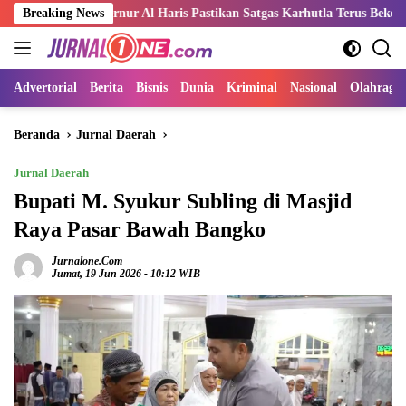
Langsung
ubernur Al Haris Pastikan Satgas Karhutla Terus Bekerja Padamkan Tit
Breaking News
ke
konten
Advertorial
Berita
Bisnis
Dunia
Kriminal
Nasional
Olahraga
Beranda
Jurnal Daerah
Jurnal Daerah
Bupati M. Syukur Subling di Masjid
Raya Pasar Bawah Bangko
Jurnalone.com
Jumat, 19 Jun 2026 - 10:12 WIB