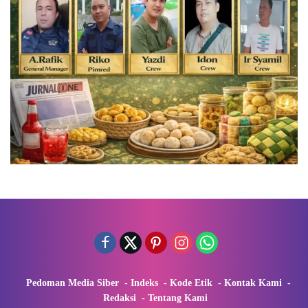
Pedoman Media Siber
Indeks
Kode Etik
Kontak Kami
Redaksi
Tentang Kami