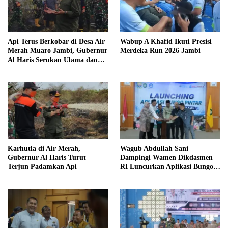
Api Terus Berkobar di Desa Air
Wabup A Khafid Ikuti Presisi
Merah Muaro Jambi, Gubernur
Merdeka Run 2026 Jambi
Al Haris Serukan Ulama dan
Kiai Salat Istisqa
Karhutla di Air Merah,
Wagub Abdullah Sani
Gubernur Al Haris Turut
Dampingi Wamen Dikdasmen
Terjun Padamkan Api
RI Luncurkan Aplikasi Bungo
Pintar