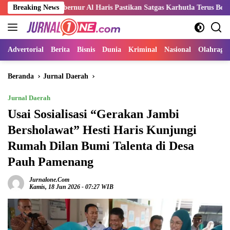
Langsung
 Gubernur Al Haris Pastikan Satgas Karhutla Terus Bekerja Padamkan T
Breaking News
ke
konten
Advertorial
Berita
Bisnis
Dunia
Kriminal
Nasional
Olahraga
Beranda
Jurnal Daerah
Jurnal Daerah
Usai Sosialisasi “Gerakan Jambi
Bersholawat” Hesti Haris Kunjungi
Rumah Dilan Bumi Talenta di Desa
Pauh Pamenang
Jurnalone.com
Kamis, 18 Jun 2026 - 07:27 WIB