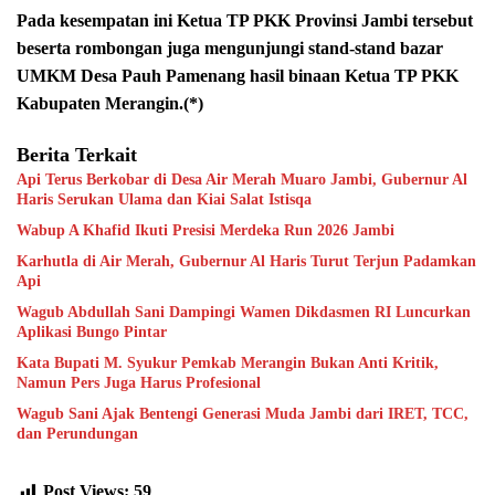
Pada kesempatan ini Ketua TP PKK Provinsi Jambi tersebut
beserta rombongan juga mengunjungi stand-stand bazar
UMKM Desa Pauh Pamenang hasil binaan Ketua TP PKK
Kabupaten Merangin.(*)
Berita Terkait
Api Terus Berkobar di Desa Air Merah Muaro Jambi, Gubernur Al
Haris Serukan Ulama dan Kiai Salat Istisqa
Wabup A Khafid Ikuti Presisi Merdeka Run 2026 Jambi
Karhutla di Air Merah, Gubernur Al Haris Turut Terjun Padamkan
Api
Wagub Abdullah Sani Dampingi Wamen Dikdasmen RI Luncurkan
Aplikasi Bungo Pintar
Kata Bupati M. Syukur Pemkab Merangin Bukan Anti Kritik,
Namun Pers Juga Harus Profesional
Wagub Sani Ajak Bentengi Generasi Muda Jambi dari IRET, TCC,
dan Perundungan
Post Views:
59