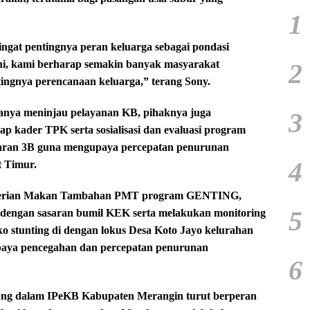
1
gat pentingnya peran keluarga sebagai pondasi
2
ni, kami berharap semakin banyak masyarakat
ngnya perencanaan keluarga,” terang Sony.
 hanya meninjau pelayanan KB, pihaknya juga
3
ap kader TPK serta sosialisasi dan evaluasi program
saran 3B guna mengupaya percepatan penurunan
4
t Timur.
mberian Makan Tambahan PMT program GENTING,
5
dengan sasaran bumil KEK serta melakukan monitoring
 stunting di dengan lokus Desa Koto Jayo kelurahan
paya pencegahan dan percepatan penurunan
6
bung dalam IPeKB Kabupaten Merangin turut berperan