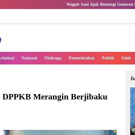
Wagub Sani Ajak Bentengi Generasi Muda Jambi dari IRET,
riminal
Nasional
Olahraga
Pemerintahan
Politik
Seleb
J
, DPPKB Merangin Berjibaku