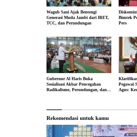
Wagub Sani Ajak Bentengi
Diskomin
Generasi Muda Jambi dari IRET,
Bimtek P
TCC, dan Perundungan
Pers
Gubernur Al Haris Buka
Klarifik
Sosialisasi Akbar Pencegahan
Pegawai S
Radikalisme, Perundungan, dan
Agus: Ke
Narkoba di Bungo
Rekomendasi untuk kamu