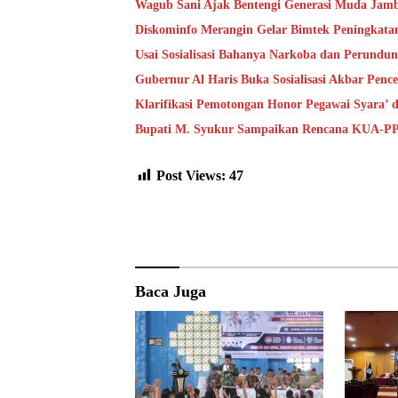
Wagub Sani Ajak Bentengi Generasi Muda Jam
Diskominfo Merangin Gelar Bimtek Peningkata
Usai Sosialisasi Bahanya Narkoba dan Perundu
Gubernur Al Haris Buka Sosialisasi Akbar Pen
Klarifikasi Pemotongan Honor Pegawai Syara’
Bupati M. Syukur Sampaikan Rencana KUA-P
Post Views:
47
Baca Juga