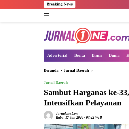
Langsung
Breaking News
ke
konten
Advertorial
Berita
Bisnis
Dunia
K
Beranda
Jurnal Daerah
Jurnal Daerah
Sambut Harganas ke-33
Intensifkan Pelayanan
Jurnalone.com
Rabu, 17 Jun 2026 - 07:22 WIB