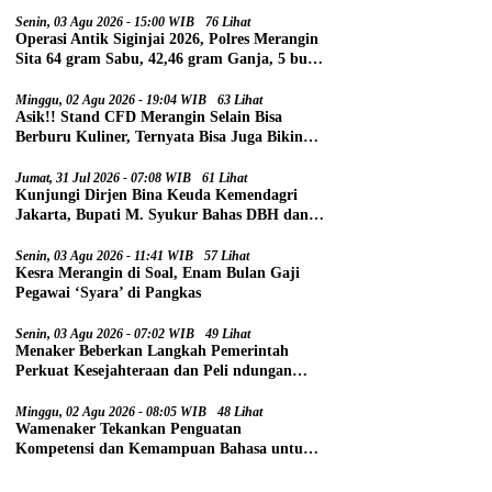
Senin, 03 Agu 2026 - 15:00 WIB
76 Lihat
Operasi Antik Siginjai 2026, Polres Merangin
Sita 64 gram Sabu, 42,46 gram Ganja, 5 butir
Extasi, dan 21 Tersangka
Minggu, 02 Agu 2026 - 19:04 WIB
63 Lihat
Asik!! Stand CFD Merangin Selain Bisa
Berburu Kuliner, Ternyata Bisa Juga Bikin
Paspor
Jumat, 31 Jul 2026 - 07:08 WIB
61 Lihat
Kunjungi Dirjen Bina Keuda Kemendagri
Jakarta, Bupati M. Syukur Bahas DBH dan
DAU
Senin, 03 Agu 2026 - 11:41 WIB
57 Lihat
Kesra Merangin di Soal, Enam Bulan Gaji
Pegawai ‘Syara’ di Pangkas
Senin, 03 Agu 2026 - 07:02 WIB
49 Lihat
Menaker Beberkan Langkah Pemerintah
Perkuat Kesejahteraan dan Peli ndungan
Pekerja
Minggu, 02 Agu 2026 - 08:05 WIB
48 Lihat
Wamenaker Tekankan Penguatan
Kompetensi dan Kemampuan Bahasa untuk
Perluas Peluang Kerja