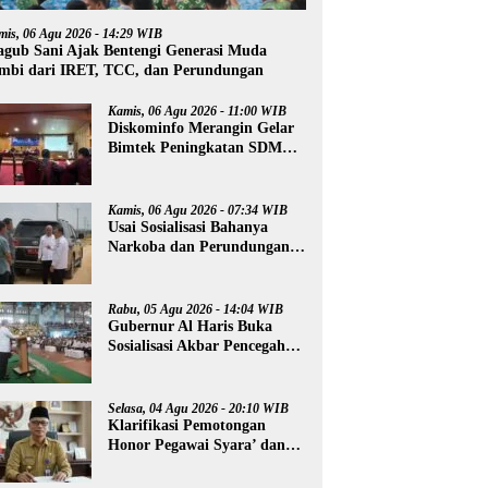
mis, 06 Agu 2026 - 14:29 WIB
gub Sani Ajak Bentengi Generasi Muda
mbi dari IRET, TCC, dan Perundungan
Kamis, 06 Agu 2026 - 11:00 WIB
Diskominfo Merangin Gelar
Bimtek Peningkatan SDM
Insan Pers
Kamis, 06 Agu 2026 - 07:34 WIB
Usai Sosialisasi Bahanya
Narkoba dan Perundungan,
Al Haris Tinjau Lokasi
Pembangunan Sekolah
Rakyat
Rabu, 05 Agu 2026 - 14:04 WIB
Gubernur Al Haris Buka
Sosialisasi Akbar Pencegahan
Radikalisme, Perundungan,
dan Narkoba di Bungo
Selasa, 04 Agu 2026 - 20:10 WIB
Klarifikasi Pemotongan
Honor Pegawai Syara’ dan
Guru Ngaji, Agus:
Kedepankan Tabayyun