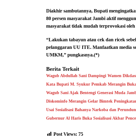
Diakhir sambutannya, Bupati mengingatkan
80 persen masyarakat Jambi aktif menggu
masyarakat tidak mudah terprovokasi oleh 
“Lakukan tabayun atau cek dan ricek sebe
pelanggaran UU ITE. Manfaatkan media sos
UMKM,” pungkasnya.(*)
Berita Terkait
Wagub Abdullah Sani Dampingi Wamen Dikdasm
Kata Bupati M. Syukur Pemkab Merangin Bukan
Wagub Sani Ajak Bentengi Generasi Muda Jam
Diskominfo Merangin Gelar Bimtek Peningkata
Usai Sosialisasi Bahanya Narkoba dan Perundu
Gubernur Al Haris Buka Sosialisasi Akbar Pen
Post Views:
75