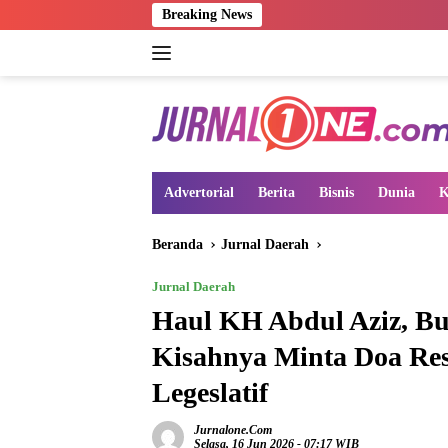
Langsung
Breaking News
ke
konten
Advertorial
Berita
Bisnis
Dunia
K
Beranda
Jurnal Daerah
Jurnal Daerah
Haul KH Abdul Aziz, Bu
Kisahnya Minta Doa Re
Legeslatif
Jurnalone.com
Selasa, 16 Jun 2026 - 07:17 WIB