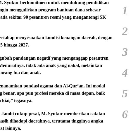
ti M. Syukur berkomitmen untuk mendukung pendidikan
1
ngin menggulirkan program bantuan dana sebesar
at ada sekitar 90 pesantren resmi yang mengantongi SK
2
bertahap menyesuaikan kondisi keuangan daerah, dengan
5 hingga 2027.
3
gubah pandangan negatif yang menganggap pesantren
Menurutnya, tidak ada anak yang nakal, melainkan
4
 orang tua dan anak.
menanamkan pondasi agama dan Al-Qur’an. Ini modal
5
g benar, apa pun profesi mereka di masa depan, baik
kiai,” tegasnya.
6
h Jambi cukup pesat, M. Syukur memberikan catatan
 masih dihadapi daerahnya, terutama tingginya angka
t lainnya.