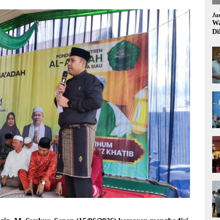
Ju
Wa
Di
Pi