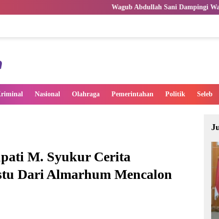
Wagub Abdullah Sani Dampingi Wamen Dikdasmen RI Luncu
riminal
Nasional
Olahraga
Pemerintahan
Politik
Seleb
J
pati M. Syukur Cerita
stu Dari Almarhum Mencalon