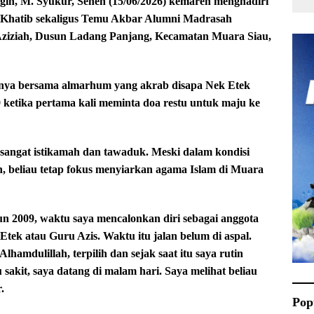
n, M. Syukur, Senen (15/06/2026) kemaren menghadiri
 Khatib sekaligus Temu Akbar Alumni Madrasah
Aziziah, Dusun Ladang Panjang, Kecamatan Muara Siau,
hnya bersama almarhum yang akrab disapa Nek Etek
9 ketika pertama kali meminta doa restu untuk maju ke
sangat istikamah dan tawaduk. Meski dalam kondisi
an, beliau tetap fokus menyiarkan agama Islam di Muara
hun 2009, waktu saya mencalonkan diri sebagai anggota
tek atau Guru Azis. Waktu itu jalan belum di aspal.
lhamdulillah, terpilih dan sejak saat itu saya rutin
 sakit, saya datang di malam hari. Saya melihat beliau
.
Pop