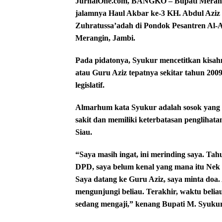
JurnalOne.com, BANGKO – Bupati Merangi
jalamnya Haul Akbar ke-3 KH. Abdul Aziz
Zuhratussa’adah di Pondok Pesantren Al-
Merangin, Jambi.
Pada pidatonya, Syukur mencetitkan kisa
atau Guru Aziz tepatnya sekitar tahun 200
legislatif.
Almarhum kata Syukur adalah sosok yang 
sakit dan memiliki keterbatasan penglihat
Siau.
“Saya masih ingat, ini merinding saya. Ta
DPD, saya belum kenal yang mana itu Nek E
Saya datang ke Guru Aziz, saya minta doa. A
mengunjungi beliau. Terakhir, waktu beliau
sedang mengaji,” kenang Bupati M. Syukur