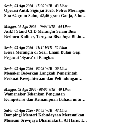
Senin, 03 Agu 2026 - 15:00 WIB
83 Lihat
Operasi Antik Siginjai 2026, Polres Merangin
Sita 64 gram Sabu, 42,46 gram Ganja, 5 butir
Extasi, dan 21 Tersangka
Minggu, 02 Agu 2026 - 19:04 WIB
64 Lihat
Asik!! Stand CFD Merangin Selain Bisa
Berburu Kuliner, Ternyata Bisa Juga Bikin
Paspor
Senin, 03 Agu 2026 - 11:41 WIB
59 Lihat
Kesra Merangin di Soal, Enam Bulan Gaji
Pegawai ‘Syara’ di Pangkas
Senin, 03 Agu 2026 - 07:02 WIB
50 Lihat
Menaker Beberkan Langkah Pemerintah
Perkuat Kesejahteraan dan Peli ndungan
Pekerja
Minggu, 02 Agu 2026 - 08:05 WIB
49 Lihat
Wamenaker Tekankan Penguatan
Kompetensi dan Kemampuan Bahasa untuk
Perluas Peluang Kerja
Sabtu, 01 Agu 2026 - 07:45 WIB
43 Lihat
Dampingi Menteri Kebudayaan Meresmikan
Museum Sriwijaya Dharmakirti, Al Haris: Ini
Bukti Rekam Jejak Peradaban Masa Lalu
Provinsi Jambi