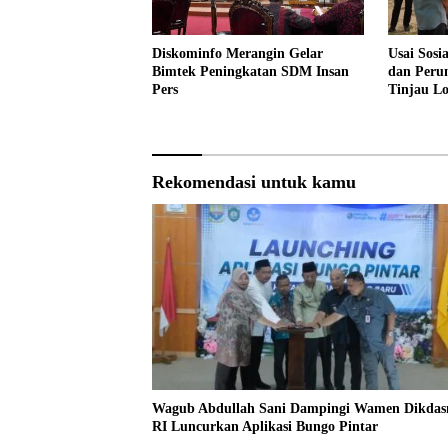
Diskominfo Merangin Gelar
Usai Sosi
Bimtek Peningkatan SDM Insan
dan Peru
Pers
Tinjau L
Sekolah 
Rekomendasi untuk kamu
Wagub Abdullah Sani Dampingi Wamen Dikda
RI Luncurkan Aplikasi Bungo Pintar