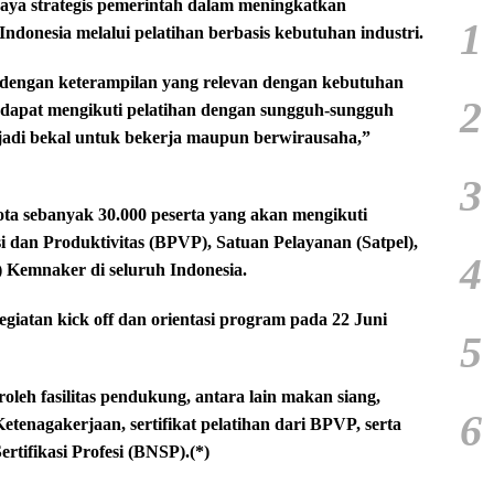
ya strategis pemerintah dalam meningkatkan
1
ndonesia melalui pelatihan berbasis kebutuhan industri.
dengan keterampilan yang relevan dengan kebutuhan
2
n dapat mengikuti pelatihan dengan sungguh-sungguh
jadi bekal untuk bekerja maupun berwirausaha,”
3
a sebanyak 30.000 peserta yang akan mengikuti
si dan Produktivitas (BPVP), Satuan Pelayanan (Satpel),
4
) Kemnaker di seluruh Indonesia.
kegiatan kick off dan orientasi program pada 22 Juni
5
roleh fasilitas pendukung, antara lain makan siang,
6
tenagakerjaan, sertifikat pelatihan dari BPVP, serta
ertifikasi Profesi (BNSP).(*)