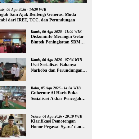
mis, 06 Agu 2026 - 14:29 WIB
gub Sani Ajak Bentengi Generasi Muda
mbi dari IRET, TCC, dan Perundungan
Kamis, 06 Agu 2026 - 11:00 WIB
Diskominfo Merangin Gelar
Bimtek Peningkatan SDM
Insan Pers
Kamis, 06 Agu 2026 - 07:34 WIB
Usai Sosialisasi Bahanya
Narkoba dan Perundungan,
Al Haris Tinjau Lokasi
Pembangunan Sekolah
Rakyat
Rabu, 05 Agu 2026 - 14:04 WIB
Gubernur Al Haris Buka
Sosialisasi Akbar Pencegahan
Radikalisme, Perundungan,
dan Narkoba di Bungo
Selasa, 04 Agu 2026 - 20:10 WIB
Klarifikasi Pemotongan
Honor Pegawai Syara’ dan
Guru Ngaji, Agus:
Kedepankan Tabayyun