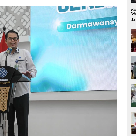
Ka
Wa
Ja