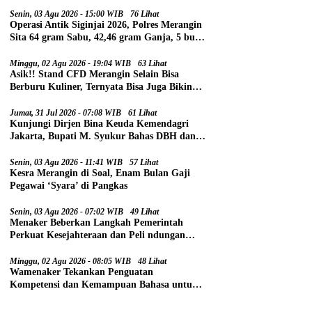
Senin, 03 Agu 2026 - 15:00 WIB
76 Lihat
Operasi Antik Siginjai 2026, Polres Merangin
Sita 64 gram Sabu, 42,46 gram Ganja, 5 butir
Extasi, dan 21 Tersangka
Minggu, 02 Agu 2026 - 19:04 WIB
63 Lihat
Asik!! Stand CFD Merangin Selain Bisa
Berburu Kuliner, Ternyata Bisa Juga Bikin
Paspor
Jumat, 31 Jul 2026 - 07:08 WIB
61 Lihat
Kunjungi Dirjen Bina Keuda Kemendagri
Jakarta, Bupati M. Syukur Bahas DBH dan
DAU
Senin, 03 Agu 2026 - 11:41 WIB
57 Lihat
Kesra Merangin di Soal, Enam Bulan Gaji
Pegawai ‘Syara’ di Pangkas
Senin, 03 Agu 2026 - 07:02 WIB
49 Lihat
Menaker Beberkan Langkah Pemerintah
Perkuat Kesejahteraan dan Peli ndungan
Pekerja
Minggu, 02 Agu 2026 - 08:05 WIB
48 Lihat
Wamenaker Tekankan Penguatan
Kompetensi dan Kemampuan Bahasa untuk
Perluas Peluang Kerja