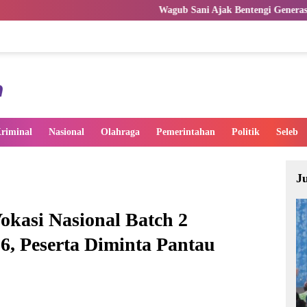
Wagub Sani Ajak Bentengi Generasi Muda Jambi dari I
riminal
Nasional
Olahraga
Pemerintahan
Politik
Seleb
J
Vokasi Nasional Batch 2
, Peserta Diminta Pantau