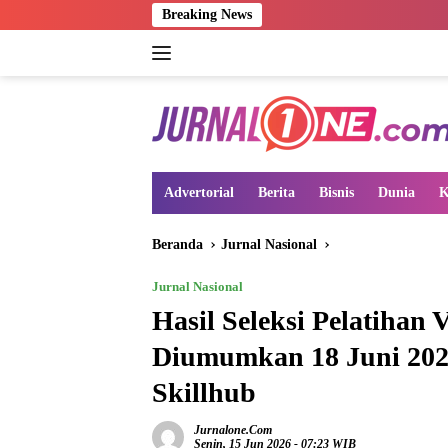
Langsung
Breaking News
ke
konten
Advertorial
Berita
Bisnis
Dunia
K
Beranda
Jurnal Nasional
Jurnal Nasional
Hasil Seleksi Pelatihan 
Diumumkan 18 Juni 2026
Skillhub
Jurnalone.com
Senin, 15 Jun 2026 - 07:23 WIB