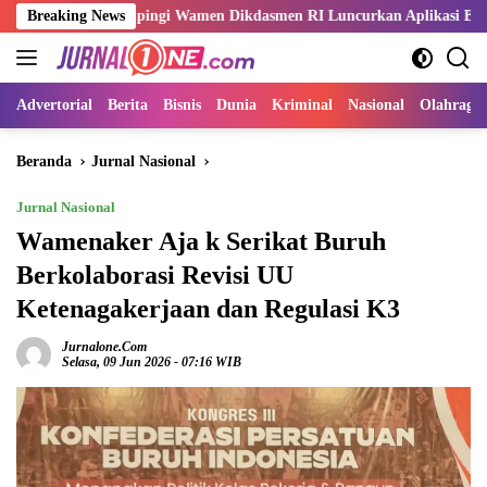
Langsung
 Dampingi Wamen Dikdasmen RI Luncurkan Aplikasi Bungo Pintar
Breaking News
ke
konten
Advertorial
Berita
Bisnis
Dunia
Kriminal
Nasional
Olahraga
Beranda
Jurnal Nasional
Jurnal Nasional
Wamenaker Aja k Serikat Buruh
Berkolaborasi Revisi UU
Ketenagakerjaan dan Regulasi K3
Jurnalone.com
Selasa, 09 Jun 2026 - 07:16 WIB