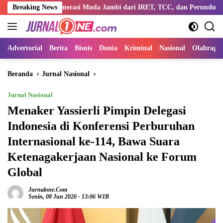
Langsung
i Generasi Muda Jambi dari IRET, TCC, dan Perundungan
Breaking News
Di
ke
konten
Advertorial
Berita
Bisnis
Dunia
Kriminal
Nasional
Olahraga
Beranda
Jurnal Nasional
Jurnal Nasional
Menaker Yassierli Pimpin Delegasi
Indonesia di Konferensi Perburuhan
Internasional ke-114, Bawa Suara
Ketenagakerjaan Nasional ke Forum
Global
Jurnalone.com
Senin, 08 Jun 2026 - 13:06 WIB