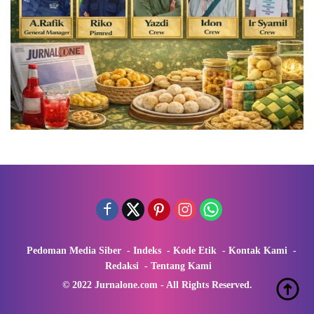
Pedoman Media Siber
Indeks
Kode Etik
Kontak Kami
Redaksi
Tentang Kami
© 2022 Jurnalone.com - All Rights Reserved.