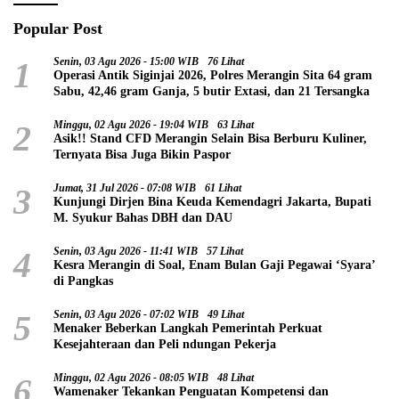
Popular Post
1
Senin, 03 Agu 2026 - 15:00 WIB
76 Lihat
Operasi Antik Siginjai 2026, Polres Merangin Sita 64 gram
Sabu, 42,46 gram Ganja, 5 butir Extasi, dan 21 Tersangka
2
Minggu, 02 Agu 2026 - 19:04 WIB
63 Lihat
Asik!! Stand CFD Merangin Selain Bisa Berburu Kuliner,
Ternyata Bisa Juga Bikin Paspor
3
Jumat, 31 Jul 2026 - 07:08 WIB
61 Lihat
Kunjungi Dirjen Bina Keuda Kemendagri Jakarta, Bupati
M. Syukur Bahas DBH dan DAU
4
Senin, 03 Agu 2026 - 11:41 WIB
57 Lihat
Kesra Merangin di Soal, Enam Bulan Gaji Pegawai ‘Syara’
di Pangkas
5
Senin, 03 Agu 2026 - 07:02 WIB
49 Lihat
Menaker Beberkan Langkah Pemerintah Perkuat
Kesejahteraan dan Peli ndungan Pekerja
6
Minggu, 02 Agu 2026 - 08:05 WIB
48 Lihat
Wamenaker Tekankan Penguatan Kompetensi dan