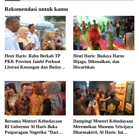
Rekomendasi untuk kamu
Hesti Haris: Rabu Berkah TP
Hesti Haris: Budaya Harus
PKK Provinsi Jambi Perkuat
Dijaga, Dikenalkan, dan
Literasi Keuangan dan Budaya
Diwariskan
Kelola Sampah dari Rumah
Bersama Menteri Kebudayaan
Dampingi Menteri Kebudayaan
RI Gubernur Al Haris Buka
Meresmikan Museum Sriwijaya
Pusparagam Negeriku “Dari
Dharmakirti, Al Haris: Ini
Jambi untuk Indonesia”
Bukti Rekam Jejak Peradaban