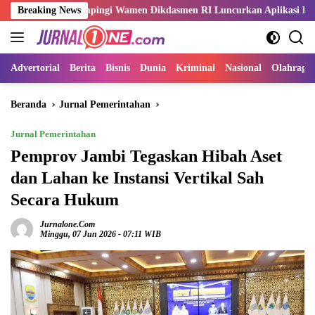
Langsung
i Dampingi Wamen Dikdasmen RI Luncurkan Aplikasi Bungo Pintar
Breaking News
ke
konten
Advertorial
Berita
Bisnis
Dunia
Kriminal
Nasional
Olahraga
Beranda
Jurnal Pemerintahan
Jurnal Pemerintahan
Pemprov Jambi Tegaskan Hibah Aset
dan Lahan ke Instansi Vertikal Sah
Secara Hukum
Jurnalone.com
Minggu, 07 Jun 2026 - 07:11 WIB