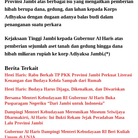
Provinsi Jambi atas berbagai isu yang mengaitkan pemberian
hibah berupa dana, gedung, dan lahan kepada Korps
Adhyaksa dengan dugaan adanya balas budi dalam
penanganan suatu perkara
Kejaksaan Tinggi Jambi kepada Gubernur Al Haris atas
pemberian sejumlah aset tanah dan gedung hingga dana
hibah miliaran rupiah ke korp Adiyaksa Jambi.(*)
Berita Terkait
Hesti Haris: Rabu Berkah TP PKK Provinsi Jambi Perkuat Literasi
Keuangan dan Budaya Kelola Sampah dari Rumah
Hesti Haris: Budaya Harus Dijaga, Dikenalkan, dan Diwariskan
Bersama Menteri Kebudayaan RI Gubernur Al Haris Buka
Pusparagam Negeriku “Dari Jambi untuk Indonesia”
Dampingi Menteri Kebudayaan Meresmikan Museum Sriwijaya
Dharmakirti, Al Haris: Ini Bukti Rekam Jejak Peradaban Masa
Lalu Provinsi Jambi
Gubernur Al Haris Dampingi Menteri Kebudayaan RI Beri Kuliah
Umum di UNJA