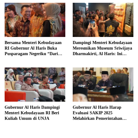
Bersama Menteri Kebudayaan
Dampingi Menteri Kebudayaan
RI Gubernur Al Haris Buka
Meresmikan Museum Sriwijaya
Pusparagam Negeriku “Dari
Dharmakirti, Al Haris: Ini
Jambi untuk Indonesia”
Bukti Rekam Jejak Peradaban
Masa Lalu Provinsi Jambi
Gubernur Al Haris Dampingi
Gubernur Al Haris Harap
Menteri Kebudayaan RI Beri
Evaluasi SAKIP 2025
Kuliah Umum di UNJA
Melahirkan Pemerintahan
Akuntabel dan Pelayanan
Publik Berkualitas