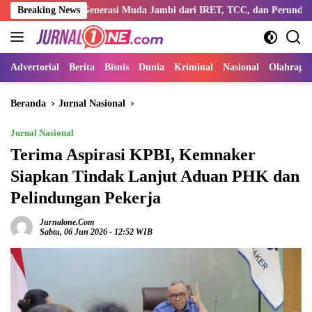
Langsung
tengi Generasi Muda Jambi dari IRET, TCC, dan Perundungan
Breaking News
ke
konten
Advertorial
Berita
Bisnis
Dunia
Kriminal
Nasional
Olahraga
Beranda
Jurnal Nasional
Jurnal Nasional
Terima Aspirasi KPBI, Kemnaker
Siapkan Tindak Lanjut Aduan PHK dan
Pelindungan Pekerja
Jurnalone.com
Sabtu, 06 Jun 2026 - 12:52 WIB