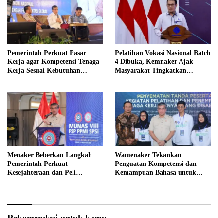
Pemerintah Perkuat Pasar
Pelatihan Vokasi Nasional Batch
Kerja agar Kompetensi Tenaga
4 Dibuka, Kemnaker Ajak
Kerja Sesuai Kebutuhan
Masyarakat Tingkatkan
Industri
Kompetensi
Menaker Beberkan Langkah
Wamenaker Tekankan
Pemerintah Perkuat
Penguatan Kompetensi dan
Kesejahteraan dan Peli
Kemampuan Bahasa untuk
ndungan Pekerja
Perluas Peluang Kerja
Rekomendasi untuk kamu