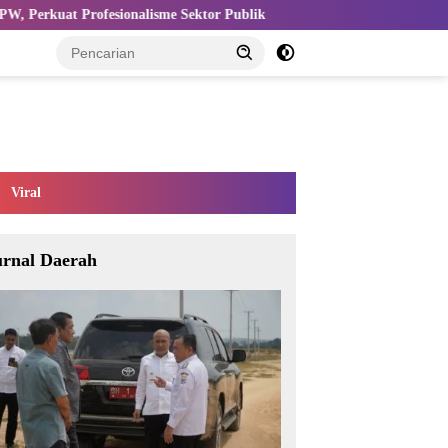
 Sektor Publik
Kemnaker Perkuat Ekosistem K3 untuk Tingka
Viral
urnal Daerah