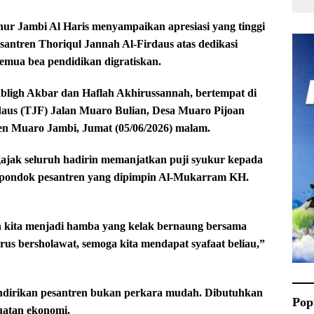
Jambi Al Haris menyampaikan apresiasi yang tinggi
ntren Thoriqul Jannah Al-Firdaus atas dedikasi
emua bea pendidikan digratiskan.
abligh Akbar dan Haflah Akhirussannah, bertempat di
daus (TJF) Jalan Muaro Bulian, Desa Muaro Pijoan
en Muaro Jambi, Jumat (05/06/2026) malam.
jak seluruh hadirin memanjatkan puji syukur kepada
 pondok pesantren yang dipimpin Al-Mukarram KH.
n kita menjadi hamba yang kelak bernaung bersama
us bersholawat, semoga kita mendapat syafaat beliau,”
dirikan pesantren bukan perkara mudah. Dibutuhkan
Pop
uatan ekonomi.