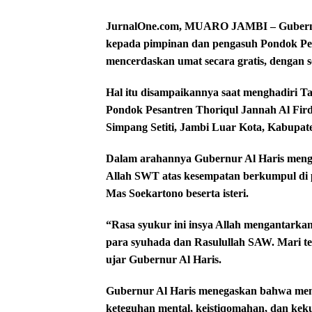
JurnalOne.com, MUARO JAMBI – Gubernur 
kepada pimpinan dan pengasuh Pondok Pesa
mencerdaskan umat secara gratis, dengan s
Hal itu disampaikannya saat menghadiri T
Pondok Pesantren Thoriqul Jannah Al Fir
Simpang Setiti, Jambi Luar Kota, Kabupat
Dalam arahannya Gubernur Al Haris menga
Allah SWT atas kesempatan berkumpul di
Mas Soekartono beserta isteri.
“Rasa syukur ini insya Allah mengantarka
para syuhada dan Rasulullah SAW. Mari ter
ujar Gubernur Al Haris.
Gubernur Al Haris menegaskan bahwa men
keteguhan mental, keistiqomahan, dan kek