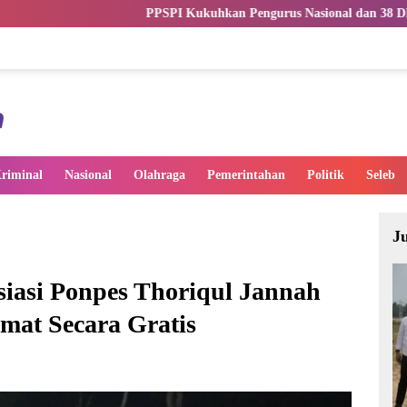
PSPI Kukuhkan Pengurus Nasional dan 38 DPW, Perkuat Profesionalisme
riminal
Nasional
Olahraga
Pemerintahan
Politik
Seleb
J
siasi Ponpes Thoriqul Jannah
mat Secara Gratis