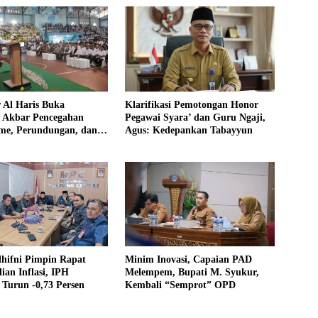
 Al Haris Buka
Klarifikasi Pemotongan Honor
si Akbar Pencegahan
Pegawai Syara’ dan Guru Ngaji,
sme, Perundungan, dan
Agus: Kedepankan Tabayyun
di Bungo
lhifni Pimpin Rapat
Minim Inovasi, Capaian PAD
ian Inflasi, IPH
Melempem, Bupati M. Syukur,
Turun -0,73 Persen
Kembali “Semprot” OPD