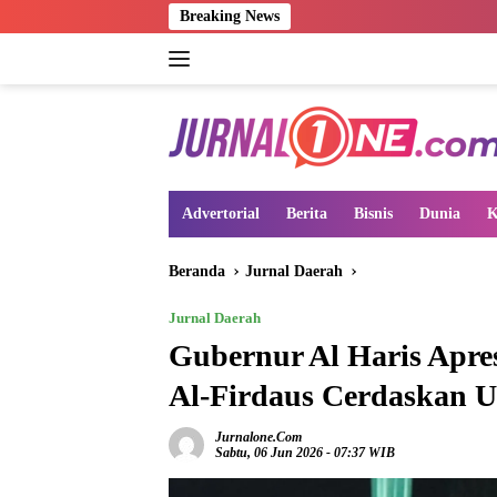
Langsung
Breaking News
P
ke
konten
Advertorial
Berita
Bisnis
Dunia
K
Beranda
Jurnal Daerah
Jurnal Daerah
Gubernur Al Haris Apre
Al-Firdaus Cerdaskan U
Jurnalone.com
Sabtu, 06 Jun 2026 - 07:37 WIB