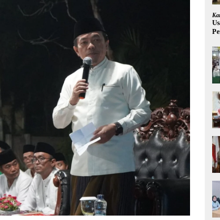
Ka
Us
Pe
Pe