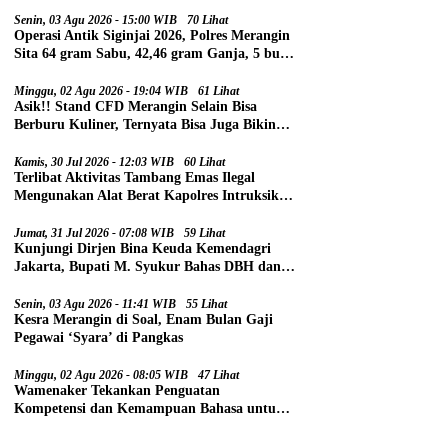
Senin, 03 Agu 2026 - 15:00 WIB
70 Lihat
Operasi Antik Siginjai 2026, Polres Merangin
Sita 64 gram Sabu, 42,46 gram Ganja, 5 butir
Extasi, dan 21 Tersangka
Minggu, 02 Agu 2026 - 19:04 WIB
61 Lihat
Asik!! Stand CFD Merangin Selain Bisa
Berburu Kuliner, Ternyata Bisa Juga Bikin
Paspor
Kamis, 30 Jul 2026 - 12:03 WIB
60 Lihat
Terlibat Aktivitas Tambang Emas Ilegal
Mengunakan Alat Berat Kapolres Intruksikan
Tipidter Panggil dan Periksa Oknum PPPK
SD 94 Desa Tanjung Mudo
Jumat, 31 Jul 2026 - 07:08 WIB
59 Lihat
Kunjungi Dirjen Bina Keuda Kemendagri
Jakarta, Bupati M. Syukur Bahas DBH dan
DAU
Senin, 03 Agu 2026 - 11:41 WIB
55 Lihat
Kesra Merangin di Soal, Enam Bulan Gaji
Pegawai ‘Syara’ di Pangkas
Minggu, 02 Agu 2026 - 08:05 WIB
47 Lihat
Wamenaker Tekankan Penguatan
Kompetensi dan Kemampuan Bahasa untuk
Perluas Peluang Kerja