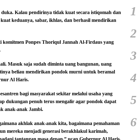
1
 duka. Kalau pendirinya tidak kuat secara istiqomah dan
u kuat keduanya, sabar, ikhlas, dan berhasil mendirikan
2
ti komitmen Ponpes Thoriqul Jannah Al-Firdaus yang
.
3
sekali. Masuk saja sudah diminta uang bangunan, uang
Artinya beliau mendirikan pondok murni untuk beramal
4
nur Al Haris.
pesantren bagi masyarakat sekitar melalui usaha yang
5
ap dukungan penuh terus mengalir agar pondok dapat
ak anak-anak Jambi.
6
agaimana akhlak anak-anak kita, bagaimana pemahaman
un mereka menjadi generasi berakhlakul karimah,
adapi tantangan masa depan,” ucap Gubernur Al Haris.