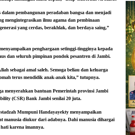
gis dalam pembangunan peradaban bangsa dan menjadi
ang mengintegrasikan ilmu agama dan pembinaan
generasi yang cerdas, berakhlak, dan berdaya saing,”
 menyampaikan penghargaan setinggi-tingginya kepada
us dan seluruh pimpinan pondok pesantren di Jambi.
lah sebagai amal saleh. Semoga beliau dan keluarga
qomah terus mendidik anak-anak kita,” tutupnya.
uga menyerahkan bantuan Pemerintah provinsi Jambi
ility (CSR) Bank Jambi senilai 20 juta.
n Ustadzah Mumpuni Handayayekty menyampaikan
at manusia diukur dari adabnya. Dahi manusia dihargai
 hati karena imannya.