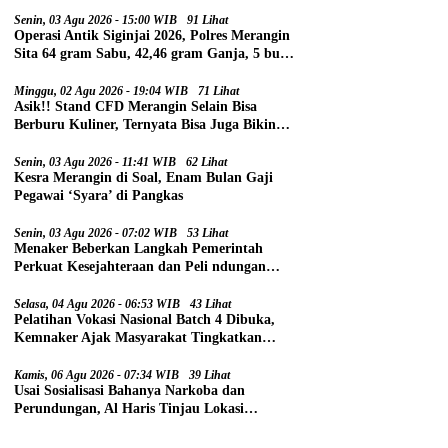
Senin, 03 Agu 2026 - 15:00 WIB
91 Lihat
Operasi Antik Siginjai 2026, Polres Merangin
Sita 64 gram Sabu, 42,46 gram Ganja, 5 butir
Extasi, dan 21 Tersangka
Minggu, 02 Agu 2026 - 19:04 WIB
71 Lihat
Asik!! Stand CFD Merangin Selain Bisa
Berburu Kuliner, Ternyata Bisa Juga Bikin
Paspor
Senin, 03 Agu 2026 - 11:41 WIB
62 Lihat
Kesra Merangin di Soal, Enam Bulan Gaji
Pegawai ‘Syara’ di Pangkas
Senin, 03 Agu 2026 - 07:02 WIB
53 Lihat
Menaker Beberkan Langkah Pemerintah
Perkuat Kesejahteraan dan Peli ndungan
Pekerja
Selasa, 04 Agu 2026 - 06:53 WIB
43 Lihat
Pelatihan Vokasi Nasional Batch 4 Dibuka,
Kemnaker Ajak Masyarakat Tingkatkan
Kompetensi
Kamis, 06 Agu 2026 - 07:34 WIB
39 Lihat
Usai Sosialisasi Bahanya Narkoba dan
Perundungan, Al Haris Tinjau Lokasi
Pembangunan Sekolah Rakyat