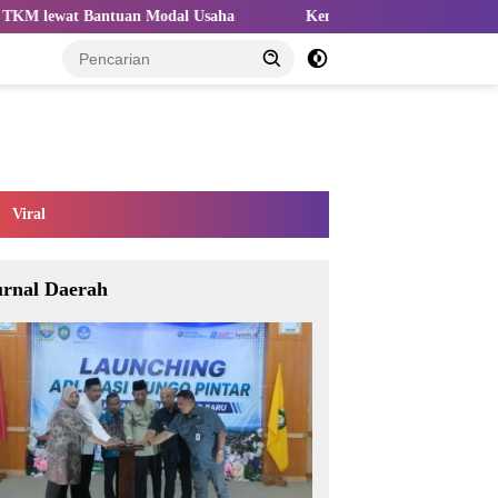
odal Usaha
Kemnaker Sesuaikan Regulasi Ketenagakerjaan Ha
Viral
urnal Daerah