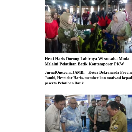
Hesti Haris Dorong Lahirnya Wirausaha Muda
Melalui Pelatihan Batik Kontemporer PKW
JurnalOne.com, JAMBi – Ketua Dekranasda Provin
Jambi, Hesnidar Haris, memberikan motivasi kepa
peserta Pelatihan Batik…