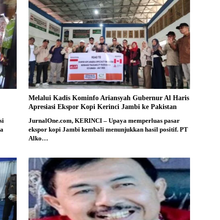
Melalui Kadis Kominfo Ariansyah Gubernur Al Haris
Apresiasi Ekspor Kopi Kerinci Jambi ke Pakistan
si
JurnalOne.com, KERINCI – Upaya memperluas pasar
da
ekspor kopi Jambi kembali menunjukkan hasil positif. PT
Alko…