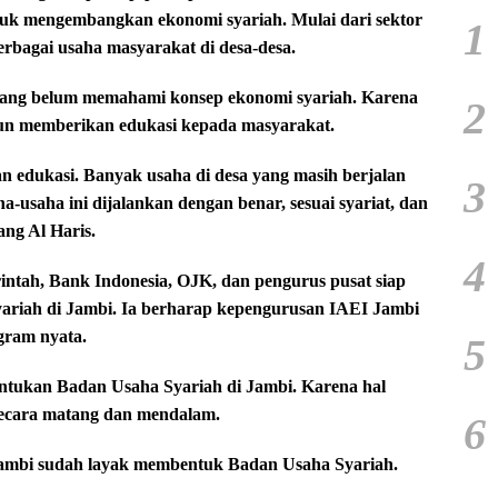
ntuk mengembangkan ekonomi syariah. Mulai dari sektor
1
bagai usaha masyarakat di desa-desa.
yang belum memahami konsep ekonomi syariah. Karena
2
urun memberikan edukasi kepada masyarakat.
 edukasi. Banyak usaha di desa yang masih berjalan
3
a-usaha ini dijalankan dengan benar, sesuai syariat, dan
ng Al Haris.
4
ntah, Bank Indonesia, OJK, dan pengurus pusat siap
riah di Jambi. Ia berharap kepengurusan IAEI Jambi
gram nyata.
5
ntukan Badan Usaha Syariah di Jambi. Karena hal
i secara matang dan mendalam.
6
Jambi sudah layak membentuk Badan Usaha Syariah.