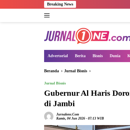
Langsung
Breaking News
ke
konten
Advertorial
Berita
Bisnis
Dunia
K
Beranda
Jurnal Bisnis
Jurnal Bisnis
Gubernur Al Haris Dor
di Jambi
Jurnalone.com
Kamis, 04 Jun 2026 - 07:13 WIB