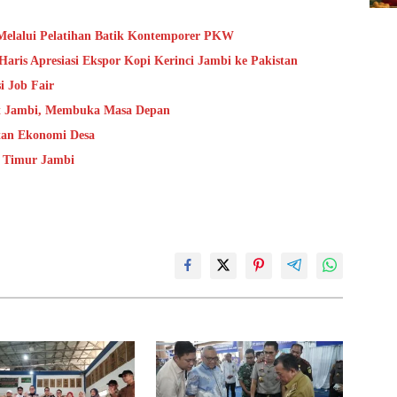
Melalui Pelatihan Batik Kontemporer PKW
aris Apresiasi Ekspor Kopi Kerinci Jambi ke Pakistan
i Job Fair
t Jambi, Membuka Masa Depan
an Ekonomi Desa
r Timur Jambi