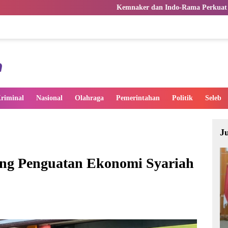
Kemnaker dan Indo-Rama Perkuat TKM lewat Bantuan M
riminal
Nasional
Olahraga
Pemerintahan
Politik
Seleb
J
ong Penguatan Ekonomi Syariah