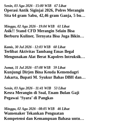
Senin, 03 Agu 2026 - 15:00 WIB
67 Lihat
Operasi Antik Siginjai 2026, Polres Merangin
Sita 64 gram Sabu, 42,46 gram Ganja, 5 butir
Extasi, dan 21 Tersangka
Minggu, 02 Agu 2026 - 19:04 WIB
61 Lihat
Asik!! Stand CFD Merangin Selain Bisa
Berburu Kuliner, Ternyata Bisa Juga Bikin
Paspor
Kamis, 30 Jul 2026 - 12:03 WIB
60 Lihat
Terlibat Aktivitas Tambang Emas Ilegal
Mengunakan Alat Berat Kapolres Intruksikan
Tipidter Panggil dan Periksa Oknum PPPK
SD 94 Desa Tanjung Mudo
Jumat, 31 Jul 2026 - 07:08 WIB
59 Lihat
Kunjungi Dirjen Bina Keuda Kemendagri
Jakarta, Bupati M. Syukur Bahas DBH dan
DAU
Senin, 03 Agu 2026 - 11:41 WIB
53 Lihat
Kesra Merangin di Soal, Enam Bulan Gaji
Pegawai ‘Syara’ di Pangkas
Minggu, 02 Agu 2026 - 08:05 WIB
46 Lihat
Wamenaker Tekankan Penguatan
Kompetensi dan Kemampuan Bahasa untuk
Perluas Peluang Kerja