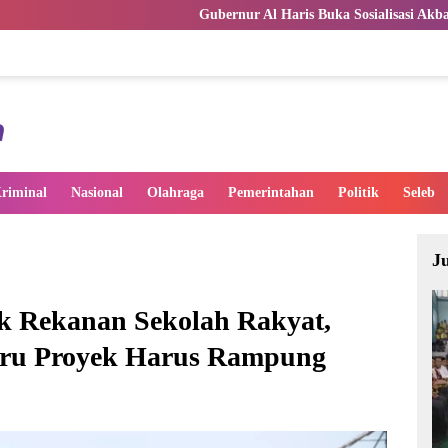
Gubernur Al Haris Buka Sosialisasi Akbar Pencegahan Radikali
riminal
Nasional
Olahraga
Pemerintahan
Politik
Seleb
J
k Rekanan Sekolah Rakyat,
aru Proyek Harus Rampung