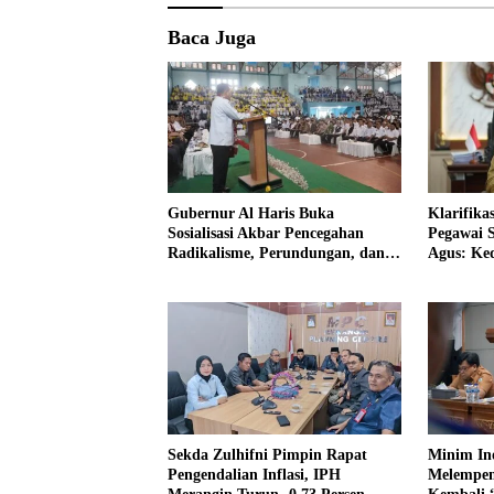
Baca Juga
Gubernur Al Haris Buka
Klarifik
Sosialisasi Akbar Pencegahan
Pegawai S
Radikalisme, Perundungan, dan
Agus: Ke
Narkoba di Bungo
Sekda Zulhifni Pimpin Rapat
Minim In
Pengendalian Inflasi, IPH
Melempem