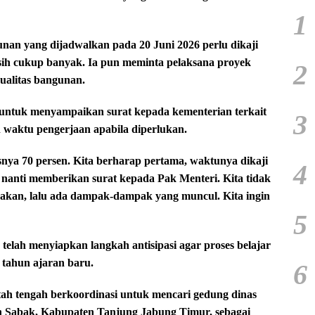
1
nan yang dijadwalkan pada 20 Juni 2026 perlu dikaji
sih cukup banyak. Ia pun meminta pelaksana proyek
2
ualitas bangunan.
untuk menyampaikan surat kepada kementerian terkait
3
waktu pengerjaan apabila diperlukan.
esnya 70 persen. Kita berharap pertama, waktunya dikaji
4
p nanti memberikan surat kepada Pak Menteri. Kita tidak
aksakan, lalu ada dampak-dampak yang muncul. Kita ingin
5
a telah menyiapkan langkah antisipasi agar proses belajar
 tahun ajaran baru.
6
tah tengah berkoordinasi untuk mencari gedung dinas
san Sabak, Kabupaten Tanjung Jabung Timur, sebagai