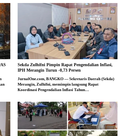
PAS
Sekda Zulhifni Pimpin Rapat Pengendalian Inflasi,
IPH Merangin Turun -0,73 Persen
n
JurnalOne.com, BANGKO — Sekretaris Daerah (Sekda)
kan
Merangin, Zulhifni, memimpin langsung Rapat
Koordinasi Pengendalian Inflasi Tahun…