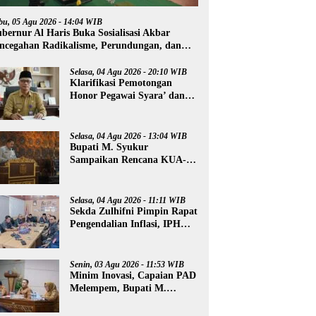
bu, 05 Agu 2026 - 14:04 WIB
bernur Al Haris Buka Sosialisasi Akbar
ncegahan Radikalisme, Perundungan, dan
rkoba di Bungo
Selasa, 04 Agu 2026 - 20:10 WIB
Klarifikasi Pemotongan
Honor Pegawai Syara’ dan
Guru Ngaji, Agus:
Kedepankan Tabayyun
Selasa, 04 Agu 2026 - 13:04 WIB
Bupati M. Syukur
Sampaikan Rencana KUA-
PPAS 2027
Selasa, 04 Agu 2026 - 11:11 WIB
Sekda Zulhifni Pimpin Rapat
Pengendalian Inflasi, IPH
Merangin Turun -0,73 Persen
Senin, 03 Agu 2026 - 11:53 WIB
Minim Inovasi, Capaian PAD
Melempem, Bupati M.
Syukur, Kembali “Semprot”
OPD