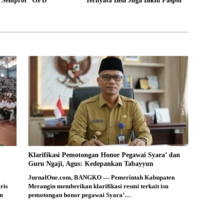
“Semprot” OPD
Ternyata Bisa Juga Bikin Paspor
Klarifikasi Pemotongan Honor Pegawai Syara’ dan
Guru Ngaji, Agus: Kedepankan Tabayyun
JurnalOne.com, BANGKO — Pemerintah Kabupaten
ris
Merangin memberikan klarifikasi resmi terkait isu
n
pemotongan honor pegawai Syara’…