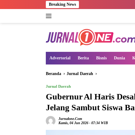
Langsung
Breaking News
ke
konten
Advertorial
Berita
Bisnis
Dunia
K
Beranda
Jurnal Daerah
Jurnal Daerah
Gubernur Al Haris Desa
Jelang Sambut Siswa B
Jurnalone.com
Kamis, 04 Jun 2026 - 07:34 WIB