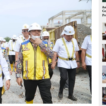
Ra
Gu
Pe
Na