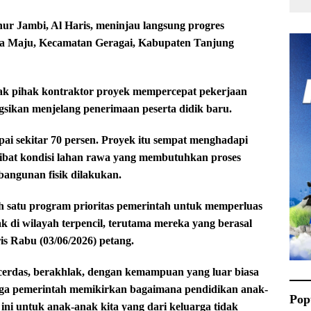
Jambi, Al Haris, meninjau langsung progres
a Maju, Kecamatan Geragai, Kabupaten Tanjung
sak pihak kontraktor proyek mempercepat pekerjaan
ngsikan menjelang penerimaan peserta didik baru.
ai sekitar 70 persen. Proyek itu sempat menghadapi
ibat kondisi lahan rawa yang membutuhkan proses
angunan fisik dilakukan.
h satu program prioritas pemerintah untuk memperluas
k di wilayah terpencil, terutama mereka yang berasal
s Rabu (03/06/2026) petang.
i cerdas, berakhlak, dengan kemampuan yang luar biasa
ngga pemerintah memikirkan bagaimana pendidikan anak-
Pop
 ini untuk anak-anak kita yang dari keluarga tidak