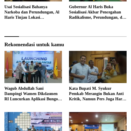
Usai Sosialisasi Bahanya
Gubernur Al Haris Buka
Narkoba dan Perundungan, Al
Sosialisasi Akbar Pencegahan
Haris Tinjau Lokasi
Radikalisme, Perundungan, dan
Pembangunan Sekolah Rakyat
Narkoba di Bungo
Rekomendasi untuk kamu
Wagub Abdullah Sani
Kata Bupati M. Syukur
Dampingi Wamen Dikdasmen
Pemkab Merangin Bukan Anti
RI Luncurkan Aplikasi Bungo
Kritik, Namun Pers Juga Harus
Pintar
Profesional