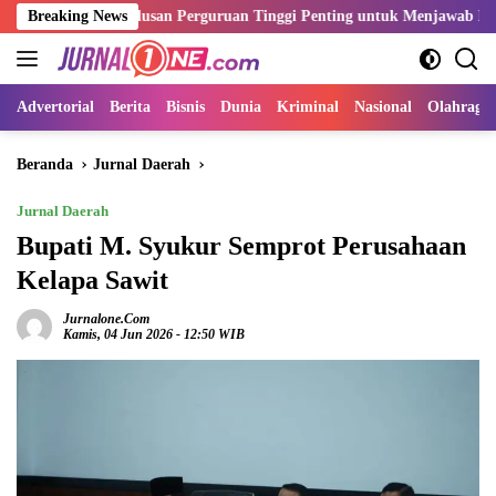
Langsung
si Lulusan Perguruan Tinggi Penting untuk Menjawab Kebutuhan Duni
Breaking News
ke
konten
Advertorial
Berita
Bisnis
Dunia
Kriminal
Nasional
Olahraga
Beranda
Jurnal Daerah
Jurnal Daerah
Bupati M. Syukur Semprot Perusahaan
Kelapa Sawit
Jurnalone.com
Kamis, 04 Jun 2026 - 12:50 WIB