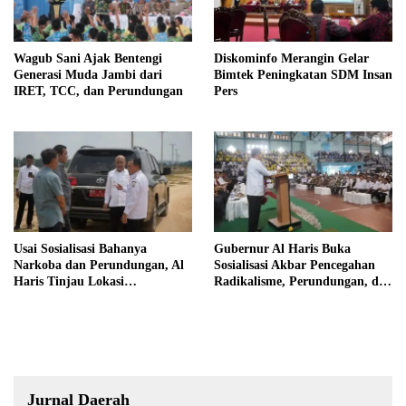
Wagub Sani Ajak Bentengi
Diskominfo Merangin Gelar
Generasi Muda Jambi dari
Bimtek Peningkatan SDM Insan
IRET, TCC, dan Perundungan
Pers
Usai Sosialisasi Bahanya
Gubernur Al Haris Buka
Narkoba dan Perundungan, Al
Sosialisasi Akbar Pencegahan
Haris Tinjau Lokasi
Radikalisme, Perundungan, dan
Pembangunan Sekolah Rakyat
Narkoba di Bungo
Jurnal Daerah