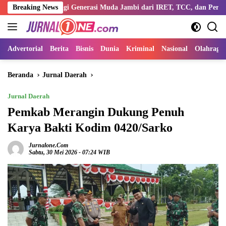
Langsung
k Bentengi Generasi Muda Jambi dari IRET, TCC, dan Perundungan
Breaking News
ke
konten
Advertorial
Berita
Bisnis
Dunia
Kriminal
Nasional
Olahraga
Beranda
Jurnal Daerah
Jurnal Daerah
Pemkab Merangin Dukung Penuh
Karya Bakti Kodim 0420/Sarko
Jurnalone.com
Sabtu, 30 Mei 2026 - 07:24 WIB