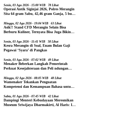
Senin, 03 Agu 2026 - 15:00 WIB
78 Lihat
Operasi Antik Siginjai 2026, Polres Merangin
Sita 64 gram Sabu, 42,46 gram Ganja, 5 butir
Extasi, dan 21 Tersangka
Minggu, 02 Agu 2026 - 19:04 WIB
63 Lihat
Asik!! Stand CFD Merangin Selain Bisa
Berburu Kuliner, Ternyata Bisa Juga Bikin
Paspor
Senin, 03 Agu 2026 - 11:41 WIB
58 Lihat
Kesra Merangin di Soal, Enam Bulan Gaji
Pegawai ‘Syara’ di Pangkas
Senin, 03 Agu 2026 - 07:02 WIB
49 Lihat
Menaker Beberkan Langkah Pemerintah
Perkuat Kesejahteraan dan Peli ndungan
Pekerja
Minggu, 02 Agu 2026 - 08:05 WIB
48 Lihat
Wamenaker Tekankan Penguatan
Kompetensi dan Kemampuan Bahasa untuk
Perluas Peluang Kerja
Sabtu, 01 Agu 2026 - 07:45 WIB
42 Lihat
Dampingi Menteri Kebudayaan Meresmikan
Museum Sriwijaya Dharmakirti, Al Haris: Ini
Bukti Rekam Jejak Peradaban Masa Lalu
Provinsi Jambi