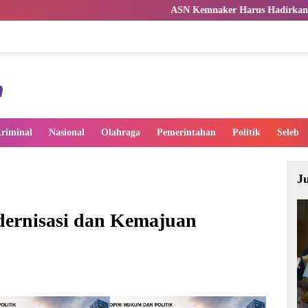
ASN Kemnaker Harus Hadirkan Dampak Nyata bagi Ma
riminal
Nasional
Olahraga
Pemerintahan
Politik
Seleb
J
dernisasi dan Kemajuan