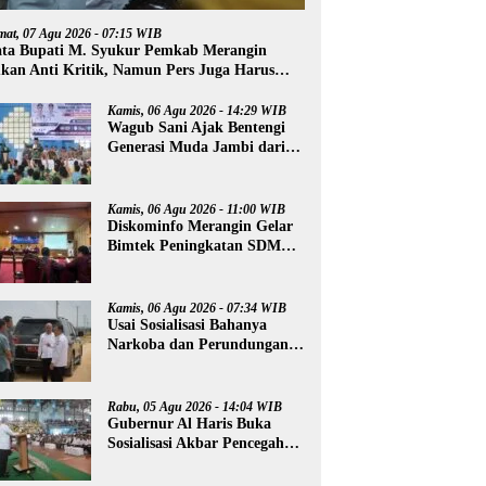
mat, 07 Agu 2026 - 07:15 WIB
ta Bupati M. Syukur Pemkab Merangin
kan Anti Kritik, Namun Pers Juga Harus
ofesional
Kamis, 06 Agu 2026 - 14:29 WIB
Wagub Sani Ajak Bentengi
Generasi Muda Jambi dari
IRET, TCC, dan
Perundungan
Kamis, 06 Agu 2026 - 11:00 WIB
Diskominfo Merangin Gelar
Bimtek Peningkatan SDM
Insan Pers
Kamis, 06 Agu 2026 - 07:34 WIB
Usai Sosialisasi Bahanya
Narkoba dan Perundungan,
Al Haris Tinjau Lokasi
Pembangunan Sekolah
Rakyat
Rabu, 05 Agu 2026 - 14:04 WIB
Gubernur Al Haris Buka
Sosialisasi Akbar Pencegahan
Radikalisme, Perundungan,
dan Narkoba di Bungo