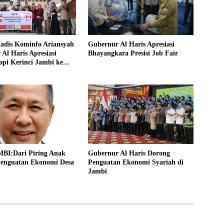
Kadis Kominfo Ariansyah
Gubernur Al Haris Apresiasi
Al Haris Apresiasi
Bhayangkara Presisi Job Fair
pi Kerinci Jambi ke
I:Dari Piring Anak
Gubernur Al Haris Dorong
enguatan Ekonomi Desa
Penguatan Ekonomi Syariah di
Jambi