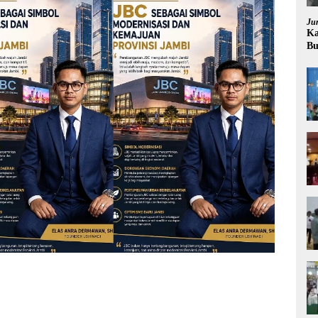
Ju
Ka
Bu
Pr