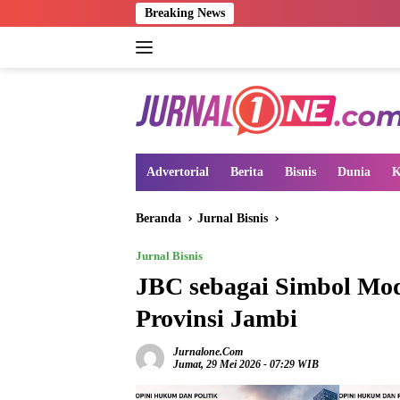
Langsung
Breaking News
ke
konten
Advertorial
Berita
Bisnis
Dunia
K
Beranda
Jurnal Bisnis
Jurnal Bisnis
JBC sebagai Simbol Mo
Provinsi Jambi
Jurnalone.com
Jumat, 29 Mei 2026 - 07:29 WIB