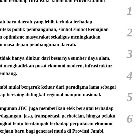
kan terhadap citra Kota Jambi dan Provinsi Jambi
1
jah baru daerah yang lebih terbuka terhadap
2
teks politik pembangunan, simbol-simbol kemajuan
un optimisme masyarakat sekaligus meningkatkan
 dan masa depan pembangunan daerah.
3
i tidak hanya diukur dari besarnya sumber daya alam,
ut menghadirkan pusat ekonomi modern, infrastruktur
4
kembang.
i mulai bergerak keluar dari paradigma lama sebagai
5
p bersaing di tingkat regional maupun nasional.
bangunan JBC juga memberikan efek berantai terhadap
6
dagangan, jasa, transportasi, perhotelan, hingga pelaku
ngkat tentu berdampak terhadap perputaran ekonomi
rjaan baru bagi generasi muda di Provinsi Jambi.