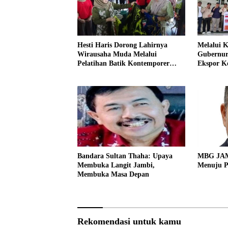
Hesti Haris Dorong Lahirnya
Melalui 
Wirausaha Muda Melalui
Gubernur 
Pelatihan Batik Kontemporer
Ekspor Ko
PKW
Pakistan
Bandara Sultan Thaha: Upaya
MBG JAMB
Membuka Langit Jambi,
Menuju P
Membuka Masa Depan
Rekomendasi untuk kamu