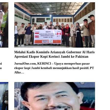
Melalui Kadis Kominfo Ariansyah Gubernur Al Haris
Apresiasi Ekspor Kopi Kerinci Jambi ke Pakistan
si
JurnalOne.com, KERINCI – Upaya memperluas pasar
da
ekspor kopi Jambi kembali menunjukkan hasil positif. PT
Alko…