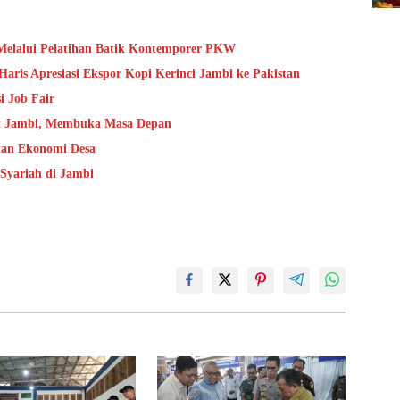
Melalui Pelatihan Batik Kontemporer PKW
aris Apresiasi Ekspor Kopi Kerinci Jambi ke Pakistan
i Job Fair
t Jambi, Membuka Masa Depan
an Ekonomi Desa
Syariah di Jambi