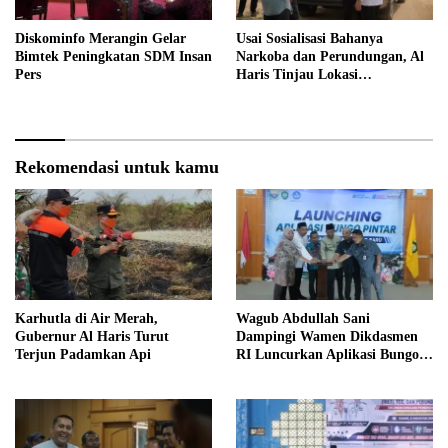
Diskominfo Merangin Gelar
Usai Sosialisasi Bahanya
Bimtek Peningkatan SDM Insan
Narkoba dan Perundungan, Al
Pers
Haris Tinjau Lokasi
Pembangunan Sekolah Rakyat
Rekomendasi untuk kamu
Karhutla di Air Merah,
Wagub Abdullah Sani
Gubernur Al Haris Turut
Dampingi Wamen Dikdasmen
Terjun Padamkan Api
RI Luncurkan Aplikasi Bungo
Pintar