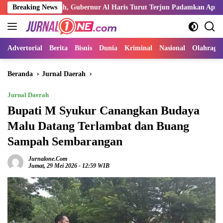
Langsung
Air Merah, Gubernur Al Haris Turut Terjun Padamkan Api
Breaking News
Kemn
ke
konten
Advertorial
Berita
Bisnis
Dunia
Kriminal
Nasional
Olahraga
Beranda
Jurnal Daerah
Jurnal Daerah
Bupati M Syukur Canangkan Budaya
Malu Datang Terlambat dan Buang
Sampah Sembarangan
Jurnalone.com
Jumat, 29 Mei 2026 - 12:59 WIB