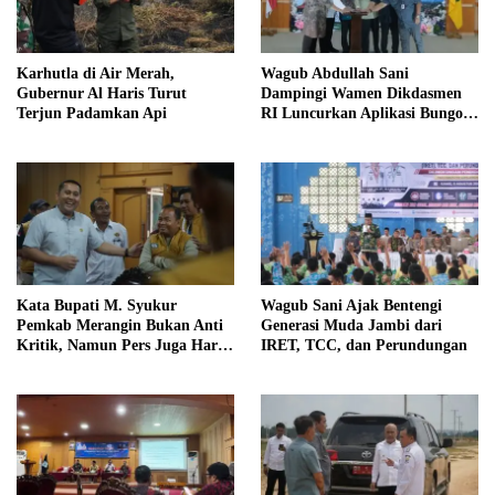
Karhutla di Air Merah,
Wagub Abdullah Sani
Gubernur Al Haris Turut
Dampingi Wamen Dikdasmen
Terjun Padamkan Api
RI Luncurkan Aplikasi Bungo
Pintar
Kata Bupati M. Syukur
Wagub Sani Ajak Bentengi
Pemkab Merangin Bukan Anti
Generasi Muda Jambi dari
Kritik, Namun Pers Juga Harus
IRET, TCC, dan Perundungan
Profesional