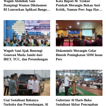
Wagub Abdullah Sani
Kata Bupati M. Syukur
Dampingi Wamen Dikdasmen
Pemkab Merangin Bukan Anti
RI Luncurkan Aplikasi Bungo
Kritik, Namun Pers Juga Harus
Pintar
Profesional
Wagub Sani Ajak Bentengi
Diskominfo Merangin Gelar
Generasi Muda Jambi dari
Bimtek Peningkatan SDM Insan
IRET, TCC, dan Perundungan
Pers
Usai Sosialisasi Bahanya
Gubernur Al Haris Buka
Narkoba dan Perundungan, Al
Sosialisasi Akbar Pencegahan