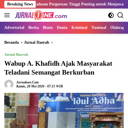
Langsung
ensi Lulusan Perguruan Tinggi Penting untuk Menjawab Kebutuhan Du
Breaking News
ke
konten
Advertorial
Berita
Bisnis
Dunia
Kriminal
Nasional
Olahraga
Beranda
Jurnal Daerah
Jurnal Daerah
Wabup A. Khafidh Ajak Masyarakat
Teladani Semangat Berkurban
Jurnalone.com
Kamis, 28 Mei 2026 - 07:15 WIB