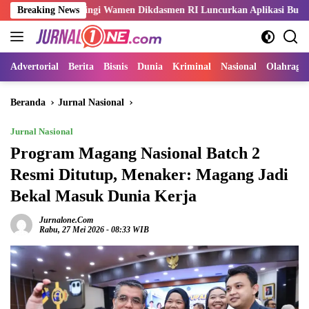
Langsung
i Dampingi Wamen Dikdasmen RI Luncurkan Aplikasi Bungo Pintar
Breaking News
ke
konten
Advertorial
Berita
Bisnis
Dunia
Kriminal
Nasional
Olahraga
Beranda
Jurnal Nasional
Jurnal Nasional
Program Magang Nasional Batch 2
Resmi Ditutup, Menaker: Magang Jadi
Bekal Masuk Dunia Kerja
Jurnalone.com
Rabu, 27 Mei 2026 - 08:33 WIB