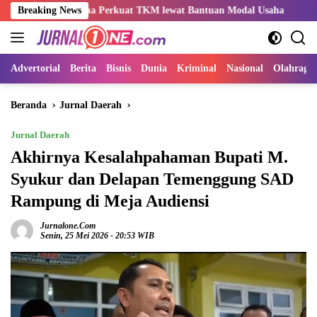
Langsung
o-Rama Perkuat TKM lewat Bantuan Modal Usaha
Breaking News
Kemnaker S
ke
konten
Advertorial
Berita
Bisnis
Dunia
Kriminal
Nasional
Olahraga
Beranda
Jurnal Daerah
Jurnal Daerah
Akhirnya Kesalahpahaman Bupati M.
Syukur dan Delapan Temenggung SAD
Rampung di Meja Audiensi
Jurnalone.com
Senin, 25 Mei 2026 - 20:53 WIB