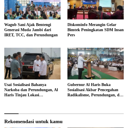
Wagub Sani Ajak Bentengi
Diskominfo Merangin Gelar
Generasi Muda Jambi dari
Bimtek Peningkatan SDM Insan
IRET, TCC, dan Perundungan
Pers
Usai Sosialisasi Bahanya
Gubernur Al Haris Buka
Narkoba dan Perundungan, Al
Sosialisasi Akbar Pencegahan
Haris Tinjau Lokasi
Radikalisme, Perundungan, dan
Pembangunan Sekolah Rakyat
Narkoba di Bungo
Rekomendasi untuk kamu