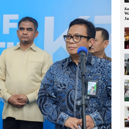
Ka
Wa
Ja