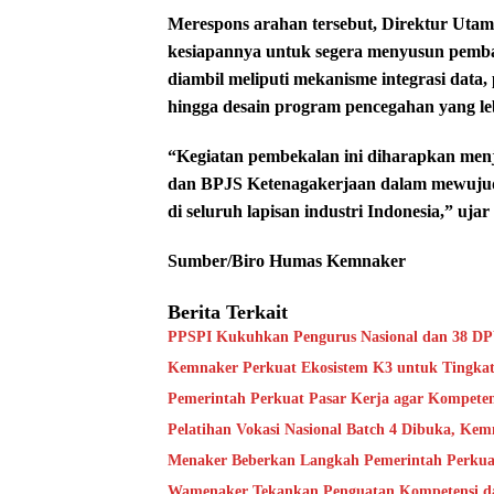
Merespons arahan tersebut, Direktur Uta
kesiapannya untuk segera menyusun pemba
diambil meliputi mekanisme integrasi data
hingga desain program pencegahan yang lebi
“Kegiatan pembekalan ini diharapkan menja
dan BPJS Ketenagakerjaan dalam mewujud
di seluruh lapisan industri Indonesia,” ujar 
Sumber/Biro Humas Kemnaker
Berita Terkait
PPSPI Kukuhkan Pengurus Nasional dan 38 DPW
Kemnaker Perkuat Ekosistem K3 untuk Tingkat
Pemerintah Perkuat Pasar Kerja agar Kompeten
Pelatihan Vokasi Nasional Batch 4 Dibuka, Ke
Menaker Beberkan Langkah Pemerintah Perkuat
Wamenaker Tekankan Penguatan Kompetensi d