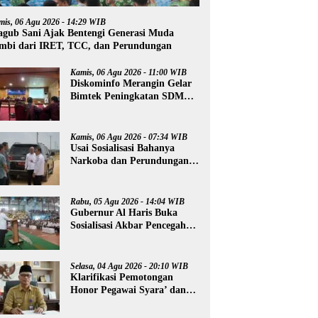
mis, 06 Agu 2026 - 14:29 WIB
gub Sani Ajak Bentengi Generasi Muda
mbi dari IRET, TCC, dan Perundungan
Kamis, 06 Agu 2026 - 11:00 WIB
Diskominfo Merangin Gelar
Bimtek Peningkatan SDM
Insan Pers
Kamis, 06 Agu 2026 - 07:34 WIB
Usai Sosialisasi Bahanya
Narkoba dan Perundungan,
Al Haris Tinjau Lokasi
Pembangunan Sekolah
Rakyat
Rabu, 05 Agu 2026 - 14:04 WIB
Gubernur Al Haris Buka
Sosialisasi Akbar Pencegahan
Radikalisme, Perundungan,
dan Narkoba di Bungo
Selasa, 04 Agu 2026 - 20:10 WIB
Klarifikasi Pemotongan
Honor Pegawai Syara’ dan
Guru Ngaji, Agus:
Kedepankan Tabayyun