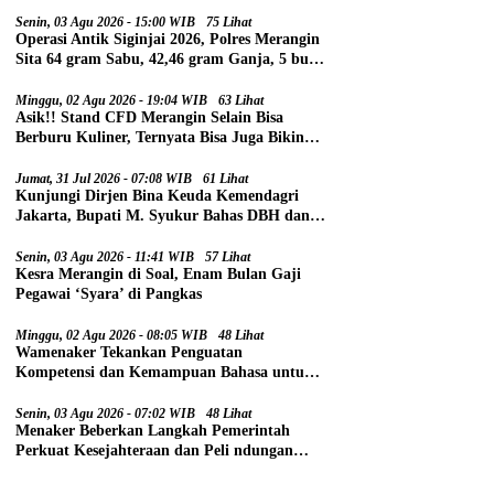
Senin, 03 Agu 2026 - 15:00 WIB
75 Lihat
Operasi Antik Siginjai 2026, Polres Merangin
Sita 64 gram Sabu, 42,46 gram Ganja, 5 butir
Extasi, dan 21 Tersangka
Minggu, 02 Agu 2026 - 19:04 WIB
63 Lihat
Asik!! Stand CFD Merangin Selain Bisa
Berburu Kuliner, Ternyata Bisa Juga Bikin
Paspor
Jumat, 31 Jul 2026 - 07:08 WIB
61 Lihat
Kunjungi Dirjen Bina Keuda Kemendagri
Jakarta, Bupati M. Syukur Bahas DBH dan
DAU
Senin, 03 Agu 2026 - 11:41 WIB
57 Lihat
Kesra Merangin di Soal, Enam Bulan Gaji
Pegawai ‘Syara’ di Pangkas
Minggu, 02 Agu 2026 - 08:05 WIB
48 Lihat
Wamenaker Tekankan Penguatan
Kompetensi dan Kemampuan Bahasa untuk
Perluas Peluang Kerja
Senin, 03 Agu 2026 - 07:02 WIB
48 Lihat
Menaker Beberkan Langkah Pemerintah
Perkuat Kesejahteraan dan Peli ndungan
Pekerja