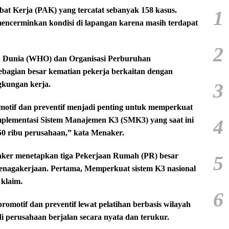
at Kerja (PAK) yang tercatat sebanyak 158 kasus.
1
mencerminkan kondisi di lapangan karena masih terdapat
2
tan Dunia (WHO) dan Organisasi Perburuhan
bagian besar kematian pekerja berkaitan dengan
3
ngkungan kerja.
motif dan preventif menjadi penting untuk memperkuat
4
mplementasi Sistem Manajemen K3 (SMK3) yang saat ini
450 ribu perusahaan,” kata Menaker.
aker menetapkan tiga Pekerjaan Rumah (PR) besar
5
enagakerjaan. Pertama, Memperkuat sistem K3 nasional
 klaim.
6
omotif dan preventif lewat pelatihan berbasis wilayah
 perusahaan berjalan secara nyata dan terukur.