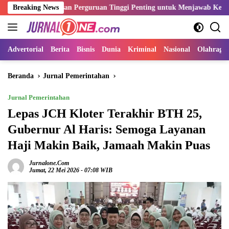
Langsung
Lulusan Perguruan Tinggi Penting untuk Menjawab Kebutuhan Dunia K
Breaking News
ke
konten
Advertorial
Berita
Bisnis
Dunia
Kriminal
Nasional
Olahraga
Beranda
Jurnal Pemerintahan
Jurnal Pemerintahan
Lepas JCH Kloter Terakhir BTH 25,
Gubernur Al Haris: Semoga Layanan
Haji Makin Baik, Jamaah Makin Puas
Jurnalone.com
Jumat, 22 Mei 2026 - 07:08 WIB