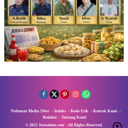
Pedoman Media Siber
Indeks
Kode Etik
Kontak Kami
Redaksi
Tentang Kami
© 2022 Jurnalone.com - All Rights Reserved.