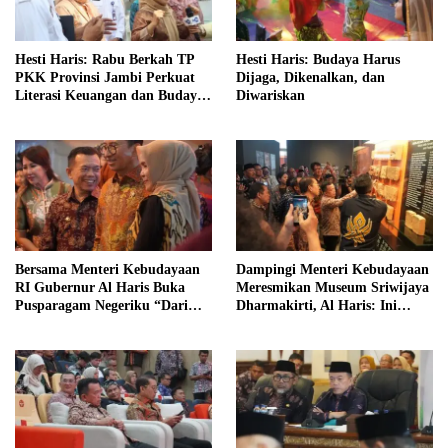
Hesti Haris: Rabu Berkah TP
Hesti Haris: Budaya Harus
PKK Provinsi Jambi Perkuat
Dijaga, Dikenalkan, dan
Literasi Keuangan dan Budaya
Diwariskan
Kelola Sampah dari Rumah
Bersama Menteri Kebudayaan
Dampingi Menteri Kebudayaan
RI Gubernur Al Haris Buka
Meresmikan Museum Sriwijaya
Pusparagam Negeriku “Dari
Dharmakirti, Al Haris: Ini
Jambi untuk Indonesia”
Bukti Rekam Jejak Peradaban
Masa Lalu Provinsi Jambi