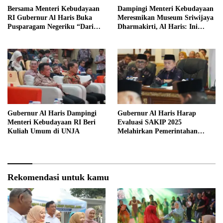
Bersama Menteri Kebudayaan
Dampingi Menteri Kebudayaan
RI Gubernur Al Haris Buka
Meresmikan Museum Sriwijaya
Pusparagam Negeriku “Dari
Dharmakirti, Al Haris: Ini
Jambi untuk Indonesia”
Bukti Rekam Jejak Peradaban
Masa Lalu Provinsi Jambi
Gubernur Al Haris Dampingi
Gubernur Al Haris Harap
Menteri Kebudayaan RI Beri
Evaluasi SAKIP 2025
Kuliah Umum di UNJA
Melahirkan Pemerintahan
Akuntabel dan Pelayanan
Publik Berkualitas
Rekomendasi untuk kamu