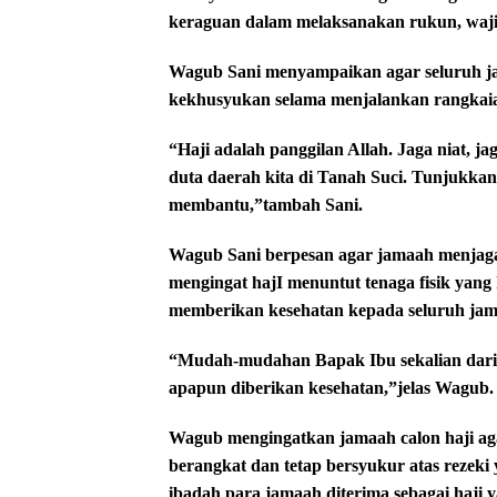
keraguan dalam melaksanakan rukun, waji
Wagub Sani menyampaikan agar seluruh j
kekhusyukan selama menjalankan rangkaia
“Haji adalah panggilan Allah. Jaga niat, j
duta daerah kita di Tanah Suci. Tunjukkan
membantu,”tambah Sani.
Wagub Sani berpesan agar jamaah menjaga
mengingat hajI menuntut tenaga fisik yan
memberikan kesehatan kepada seluruh jam
“Mudah-mudahan Bapak Ibu sekalian dari y
apapun diberikan kesehatan,”jelas Wagub.
Wagub mengingatkan jamaah calon haji ag
berangkat dan tetap bersyukur atas rezek
ibadah para jamaah diterima sebagai haji 