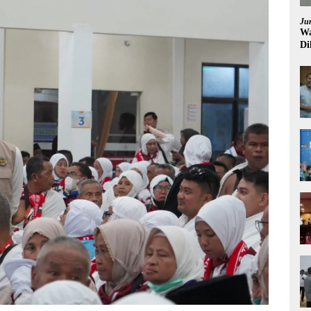
Ju
Wa
Di
Pi