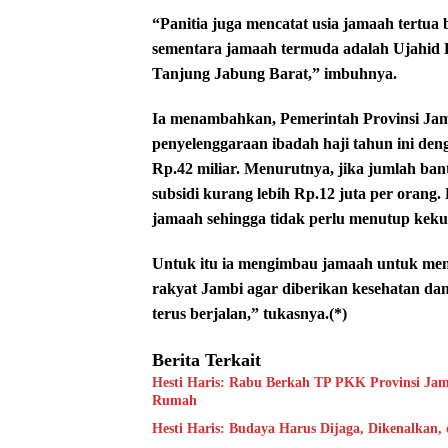
“Panitia juga mencatat usia jamaah tertua
sementara jamaah termuda adalah Ujahid D
Tanjung Jabung Barat,” imbuhnya.
Ia menambahkan, Pemerintah Provinsi Ja
penyelenggaraan ibadah haji tahun ini d
Rp.42 miliar. Menurutnya, jika jumlah ban
subsidi kurang lebih Rp.12 juta per oran
jamaah sehingga tidak perlu menutup kekur
Untuk itu ia mengimbau jamaah untuk men
rakyat Jambi agar diberikan kesehatan da
terus berjalan,” tukasnya.(*)
Berita Terkait
Hesti Haris: Rabu Berkah TP PKK Provinsi Jam
Rumah
Hesti Haris: Budaya Harus Dijaga, Dikenalkan,