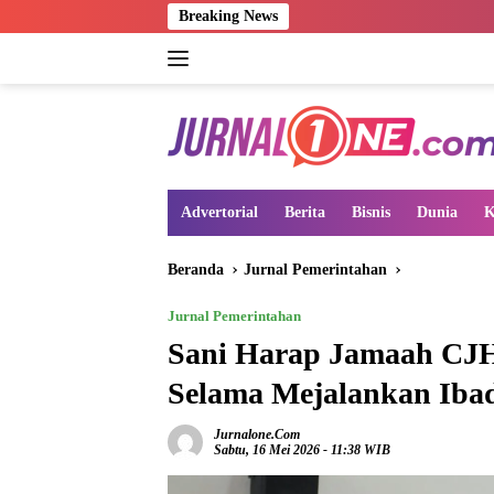
Langsung
Breaking News
ke
konten
Advertorial
Berita
Bisnis
Dunia
K
Beranda
Jurnal Pemerintahan
Jurnal Pemerintahan
Sani Harap Jamaah CJH
Selama Mejalankan Iba
Jurnalone.com
Sabtu, 16 Mei 2026 - 11:38 WIB