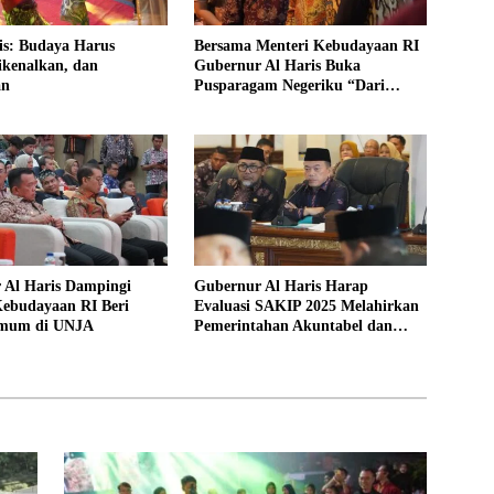
is: Budaya Harus
Bersama Menteri Kebudayaan RI
ikenalkan, dan
Gubernur Al Haris Buka
an
Pusparagam Negeriku “Dari
Jambi untuk Indonesia”
 Al Haris Dampingi
Gubernur Al Haris Harap
Kebudayaan RI Beri
Evaluasi SAKIP 2025 Melahirkan
Umum di UNJA
Pemerintahan Akuntabel dan
Pelayanan Publik Berkualitas