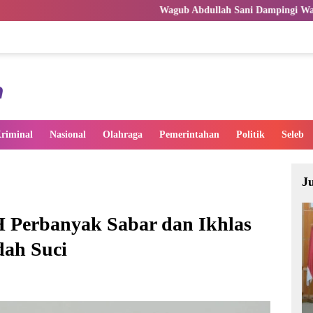
Wagub Abdullah Sani Dampingi Wamen Dikdasmen RI Luncu
riminal
Nasional
Olahraga
Pemerintahan
Politik
Seleb
J
 Perbanyak Sabar dan Ikhlas
dah Suci