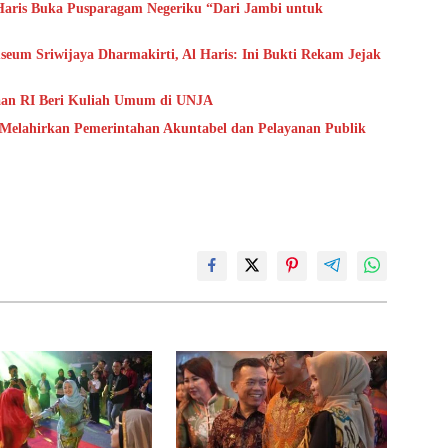
aris Buka Pusparagam Negeriku “Dari Jambi untuk
um Sriwijaya Dharmakirti, Al Haris: Ini Bukti Rekam Jejak
aan RI Beri Kuliah Umum di UNJA
 Melahirkan Pemerintahan Akuntabel dan Pelayanan Publik