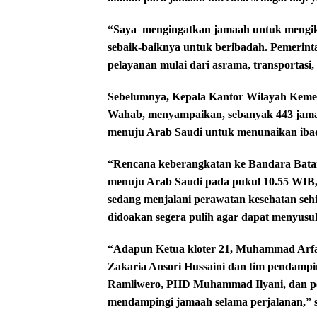
“Saya
mengingatkan jamaah untuk mengik
sebaik-baiknya untuk beribadah. Pemerin
pelayanan mulai dari asrama, transportas
Sebelumnya, Kepala Kantor Wilayah Keme
Wahab, menyampaikan, sebanyak 443 jamaa
menuju Arab Saudi untuk menunaikan ibad
“Rencana keberangkatan ke Bandara Bata
menuju Arab Saudi pada pukul 10.55 WIB, d
sedang menjalani perawatan kesehatan se
didoakan segera pulih agar dapat menyusul 
“Adapun Ketua kloter 21, Muhammad Arfah
Zakaria Ansori Hussaini dan tim pendampi
Ramliwero, PHD Muhammad Ilyani, dan p
mendampingi jamaah selama perjalanan,”