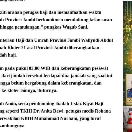
uti arahan petugas haji dan memanfaatkan waktu
tah Provinsi Jambi berkomitmen mendukung kelancaran
i, hingga pemulangan,” pungkas Wagub Sani.
nterian Haji dan Umrah Provinsi Jambi Wahyudi Abdul
h Kloter 21 asal Provinsi Jambi diberangkatkan
ah haji.
m pada pukul 03.00 WIB dan keberangkatan pesawat
ari jumlah tersebut terdapat dua jamaah yang saat ini
hingga belum bergabung dalam keberangkatan, dan
ke kloter lainnya,”tuturnya.
 Amin, serta pembimbing ibadah Ustaz Kiyai Haji
ng seperti TKHI Dr. Anita Dewi, petugas medis Rohana
erwakilan KBIH Muhammad Nurhani, yang turut
 sambungnya.