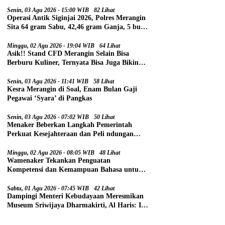
Senin, 03 Agu 2026 - 15:00 WIB
82 Lihat
Operasi Antik Siginjai 2026, Polres Merangin
Sita 64 gram Sabu, 42,46 gram Ganja, 5 butir
Extasi, dan 21 Tersangka
Minggu, 02 Agu 2026 - 19:04 WIB
64 Lihat
Asik!! Stand CFD Merangin Selain Bisa
Berburu Kuliner, Ternyata Bisa Juga Bikin
Paspor
Senin, 03 Agu 2026 - 11:41 WIB
58 Lihat
Kesra Merangin di Soal, Enam Bulan Gaji
Pegawai ‘Syara’ di Pangkas
Senin, 03 Agu 2026 - 07:02 WIB
50 Lihat
Menaker Beberkan Langkah Pemerintah
Perkuat Kesejahteraan dan Peli ndungan
Pekerja
Minggu, 02 Agu 2026 - 08:05 WIB
48 Lihat
Wamenaker Tekankan Penguatan
Kompetensi dan Kemampuan Bahasa untuk
Perluas Peluang Kerja
Sabtu, 01 Agu 2026 - 07:45 WIB
42 Lihat
Dampingi Menteri Kebudayaan Meresmikan
Museum Sriwijaya Dharmakirti, Al Haris: Ini
Bukti Rekam Jejak Peradaban Masa Lalu
Provinsi Jambi