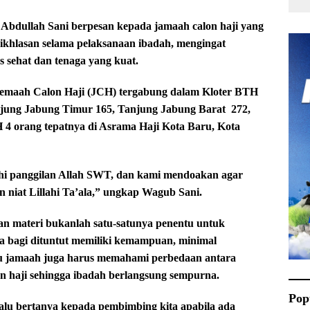
bdullah Sani berpesan kepada jamaah calon haji yang
ikhlasan selama pelaksanaan ibadah, mengingat
 sehat dan tenaga yang kuat.
 Jemaah Calon Haji (JCH) tergabung dalam Kloter BTH
jung Jabung Timur 165, Tanjung Jabung Barat
272,
H 4 orang tepatnya di Asrama Haji Kota Baru, Kota
uhi panggilan Allah SWT, dan kami mendoakan agar
 niat Lillahi Ta’ala,” ungkap Wagub Sani.
materi bukanlah satu-satunya penentu untuk
a bagi dituntut memiliki kemampuan, minimal
tu jamaah juga harus memahami perbedaan antara
n haji sehingga ibadah berlangsung sempurna.
Pop
lu bertanya kepada pembimbing kita apabila ada