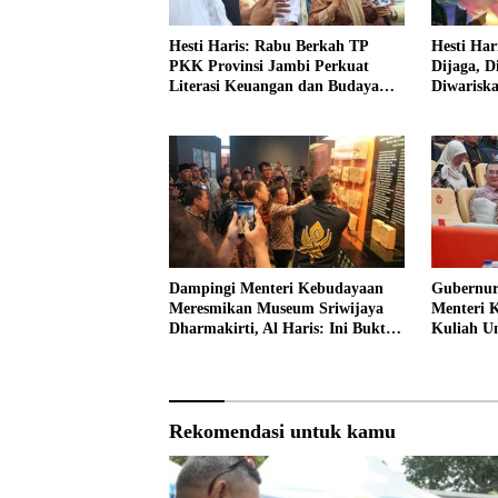
Hesti Haris: Rabu Berkah TP
Hesti Har
PKK Provinsi Jambi Perkuat
Dijaga, D
Literasi Keuangan dan Budaya
Diwarisk
Kelola Sampah dari Rumah
Dampingi Menteri Kebudayaan
Gubernur
Meresmikan Museum Sriwijaya
Menteri 
Dharmakirti, Al Haris: Ini Bukti
Kuliah 
Rekam Jejak Peradaban Masa
Lalu Provinsi Jambi
Rekomendasi untuk kamu