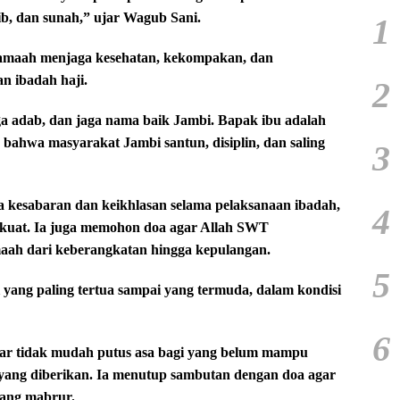
b, dan sunah,” ujar Wagub Sani.
1
amaah menjaga kesehatan, kekompakan, dan
n ibadah haji.
2
aga adab, dan jaga nama baik Jambi. Bapak ibu adalah
 bahwa masyarakat Jambi santun, disiplin, dan saling
3
 kesabaran dan keikhlasan selama pelaksanaan ibadah,
4
g kuat. Ia juga memohon doa agar Allah SWT
aah dari keberangkatan hingga kepulangan.
5
ang paling tertua sampai yang termuda, dalam kondisi
6
ar tidak mudah putus asa bagi yang belum mampu
i yang diberikan. Ia menutup sambutan dengan doa agar
yang mabrur.