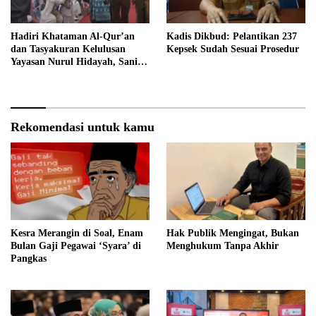
Hadiri Khataman Al-Qur’an
Kadis Dikbud: Pelantikan 237
dan Tasyakuran Kelulusan
Kepsek Sudah Sesuai Prosedur
Yayasan Nurul Hidayah, Sani
Harap Lahir Generasi Qurani
dan Berakhlak Mulia
Rekomendasi untuk kamu
Kesra Merangin di Soal, Enam
Hak Publik Mengingat, Bukan
Bulan Gaji Pegawai ‘Syara’ di
Menghukum Tanpa Akhir
Pangkas