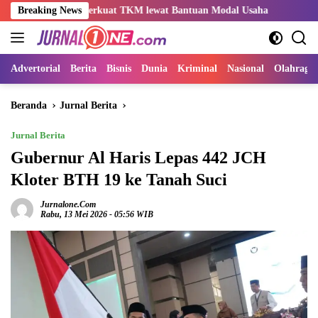
Langsung
ma Perkuat TKM lewat Bantuan Modal Usaha
Breaking News
Kemnaker Sesua
ke
konten
Advertorial
Berita
Bisnis
Dunia
Kriminal
Nasional
Olahraga
Beranda
Jurnal Berita
Jurnal Berita
Gubernur Al Haris Lepas 442 JCH
Kloter BTH 19 ke Tanah Suci
Jurnalone.com
Rabu, 13 Mei 2026 - 05:56 WIB