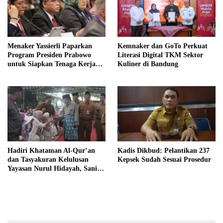
Menaker Yassierli Paparkan
Kemnaker dan GoTo Perkuat
Program Presiden Prabowo
Literasi Digital TKM Sektor
untuk Siapkan Tenaga Kerja
Kuliner di Bandung
Masa Depan
Hadiri Khataman Al-Qur’an
Kadis Dikbud: Pelantikan 237
dan Tasyakuran Kelulusan
Kepsek Sudah Sesuai Prosedur
Yayasan Nurul Hidayah, Sani
Harap Lahir Generasi Qurani
dan Berakhlak Mulia