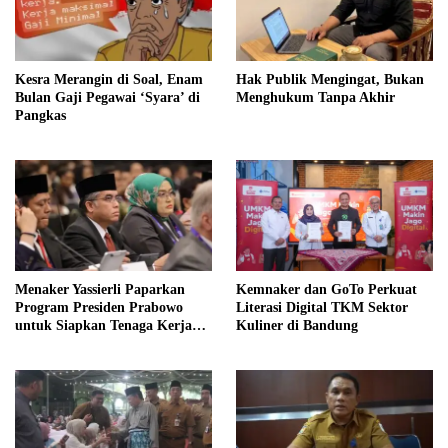
Kesra Merangin di Soal, Enam
Hak Publik Mengingat, Bukan
Bulan Gaji Pegawai ‘Syara’ di
Menghukum Tanpa Akhir
Pangkas
Menaker Yassierli Paparkan
Kemnaker dan GoTo Perkuat
Program Presiden Prabowo
Literasi Digital TKM Sektor
untuk Siapkan Tenaga Kerja
Kuliner di Bandung
Masa Depan