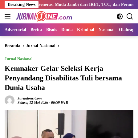
Langsung
tengi Generasi Muda Jambi dari IRET, TCC, dan Perundungan
Breaking News
ke
konten
Advertorial
Berita
Bisnis
Dunia
Kriminal
Nasional
Olahraga
Beranda
Jurnal Nasional
Jurnal Nasional
Kemnaker Gelar Seleksi Kerja
Penyandang Disabilitas Tuli bersama
Dunia Usaha
Jurnalone.com
Selasa, 12 Mei 2026 - 06:59 WIB