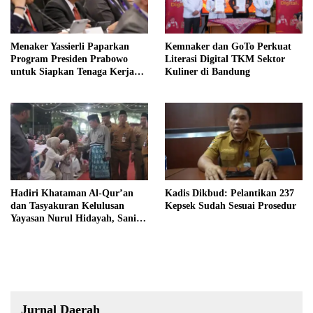
Menaker Yassierli Paparkan
Kemnaker dan GoTo Perkuat
Program Presiden Prabowo
Literasi Digital TKM Sektor
untuk Siapkan Tenaga Kerja
Kuliner di Bandung
Masa Depan
Hadiri Khataman Al-Qur’an
Kadis Dikbud: Pelantikan 237
dan Tasyakuran Kelulusan
Kepsek Sudah Sesuai Prosedur
Yayasan Nurul Hidayah, Sani
Harap Lahir Generasi Qurani
dan Berakhlak Mulia
Jurnal Daerah