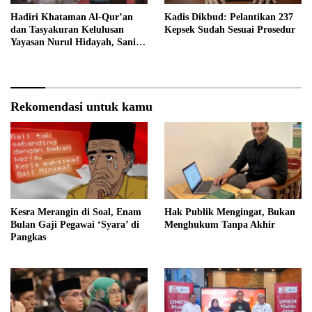
Hadiri Khataman Al-Qur’an
Kadis Dikbud: Pelantikan 237
dan Tasyakuran Kelulusan
Kepsek Sudah Sesuai Prosedur
Yayasan Nurul Hidayah, Sani
Harap Lahir Generasi Qurani
dan Berakhlak Mulia
Rekomendasi untuk kamu
Kesra Merangin di Soal, Enam
Hak Publik Mengingat, Bukan
Bulan Gaji Pegawai ‘Syara’ di
Menghukum Tanpa Akhir
Pangkas