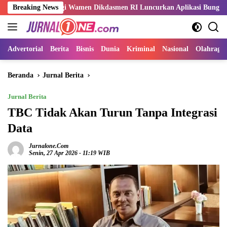
Langsung
ingi Wamen Dikdasmen RI Luncurkan Aplikasi Bungo Pintar
Breaking News
ke
konten
Advertorial
Berita
Bisnis
Dunia
Kriminal
Nasional
Olahraga
Beranda
Jurnal Berita
Jurnal Berita
TBC Tidak Akan Turun Tanpa Integrasi
Data
Jurnalone.com
Senin, 27 Apr 2026 - 11:19 WIB