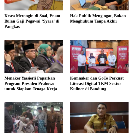
Kesra Merangin di Soal, Enam
Hak Publik Mengingat, Bukan
Bulan Gaji Pegawai ‘Syara’ di
Menghukum Tanpa Akhir
Pangkas
Menaker Yassierli Paparkan
Kemnaker dan GoTo Perkuat
Program Presiden Prabowo
Literasi Digital TKM Sektor
untuk Siapkan Tenaga Kerja
Kuliner di Bandung
Masa Depan