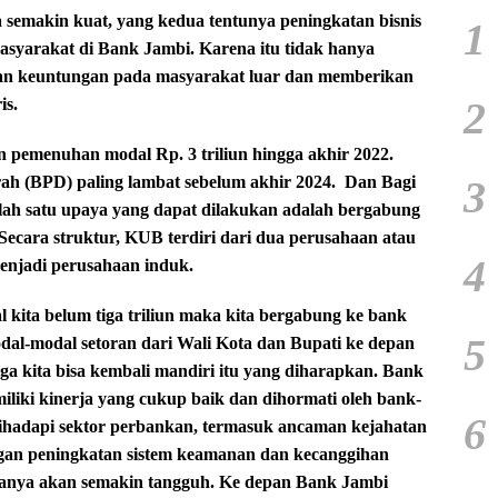
 semakin kuat, yang kedua tentunya peningkatan bisnis
1
masyarakat di Bank Jambi. Karena itu tidak hanya
kan keuntungan pada masyarakat luar dan memberikan
2
is.
n pemenuhan modal Rp. 3 triliun hingga akhir 2022.
3
 (BPD) paling lambat sebelum akhir 2024.
Dan Bagi
lah satu upaya yang dapat dilakukan adalah bergabung
ecara struktur, KUB terdiri dari dua perusahaan atau
4
menjadi perusahaan induk.
kita belum tiga triliun maka kita bergabung ke bank
5
dal-modal setoran dari Wali Kota dan Bupati ke depan
gga kita bisa kembali mandiri itu yang diharapkan. Bank
iliki kinerja yang cukup baik dan dihormati oleh bank-
6
ihadapi sektor perbankan, termasuk ancaman kejahatan
ngan peningkatan sistem keamanan dan kecanggihan
iasanya akan semakin tangguh. Ke depan Bank Jambi