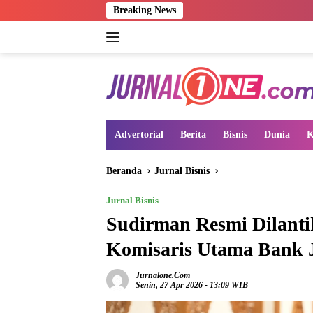
Langsung
Breaking News
P
ke
konten
Advertorial
Berita
Bisnis
Dunia
K
Beranda
Jurnal Bisnis
Jurnal Bisnis
Sudirman Resmi Dilanti
Komisaris Utama Bank 
Jurnalone.com
Senin, 27 Apr 2026 - 13:09 WIB