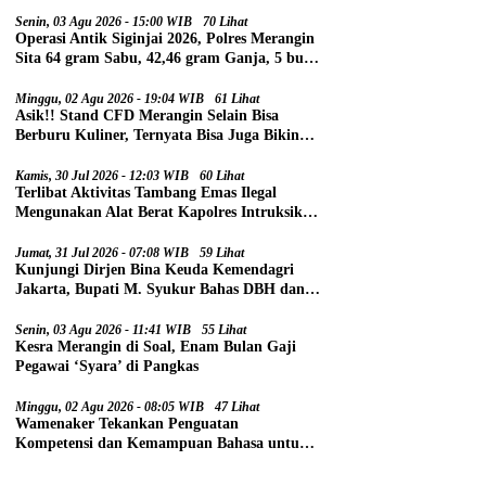
Senin, 03 Agu 2026 - 15:00 WIB
70 Lihat
Operasi Antik Siginjai 2026, Polres Merangin
Sita 64 gram Sabu, 42,46 gram Ganja, 5 butir
Extasi, dan 21 Tersangka
Minggu, 02 Agu 2026 - 19:04 WIB
61 Lihat
Asik!! Stand CFD Merangin Selain Bisa
Berburu Kuliner, Ternyata Bisa Juga Bikin
Paspor
Kamis, 30 Jul 2026 - 12:03 WIB
60 Lihat
Terlibat Aktivitas Tambang Emas Ilegal
Mengunakan Alat Berat Kapolres Intruksikan
Tipidter Panggil dan Periksa Oknum PPPK
SD 94 Desa Tanjung Mudo
Jumat, 31 Jul 2026 - 07:08 WIB
59 Lihat
Kunjungi Dirjen Bina Keuda Kemendagri
Jakarta, Bupati M. Syukur Bahas DBH dan
DAU
Senin, 03 Agu 2026 - 11:41 WIB
55 Lihat
Kesra Merangin di Soal, Enam Bulan Gaji
Pegawai ‘Syara’ di Pangkas
Minggu, 02 Agu 2026 - 08:05 WIB
47 Lihat
Wamenaker Tekankan Penguatan
Kompetensi dan Kemampuan Bahasa untuk
Perluas Peluang Kerja