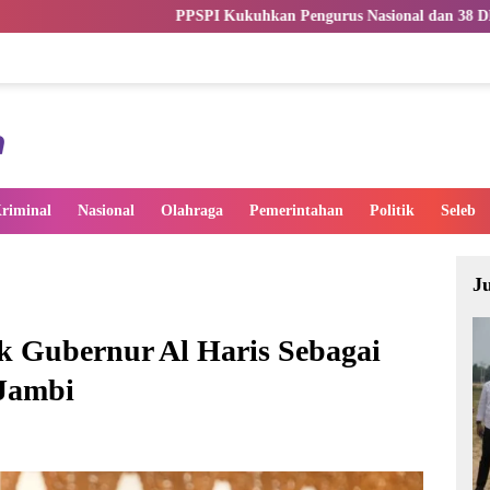
PSPI Kukuhkan Pengurus Nasional dan 38 DPW, Perkuat Profesionalism
riminal
Nasional
Olahraga
Pemerintahan
Politik
Seleb
J
k Gubernur Al Haris Sebagai
Jambi