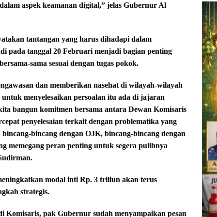
dalam aspek keamanan digital,” jelas Gubernur Al
nyatakan tantangan yang harus dihadapi dalam
 pada tanggal 20 Februari menjadi bagian penting
a bersama-sama sesuai dengan tugas pokok.
engawasan dan memberikan nasehat di wilayah-wilayah
untuk menyelesaikan persoalan itu ada di jajaran
ah kita bangun komitmen bersama antara Dewan Komisaris
rcepat penyelesaian terkait dengan problematika yang
ah bincang-bincang dengan OJK, bincang-bincang dengan
 yang memegang peran penting untuk segera pulihnya
 Sudirman.
ningkatkan modal inti Rp. 3 triliun akan terus
kah strategis.
adi Komisaris, pak Gubernur sudah menyampaikan pesan