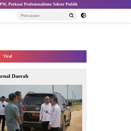
e Sektor Publik
Kemnaker Perkuat Ekosistem K3 untuk Tingka
Viral
urnal Daerah