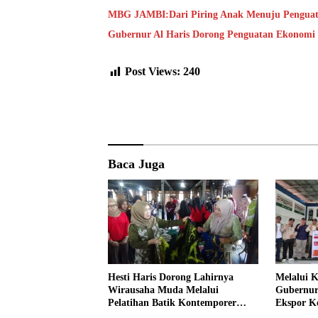
MBG JAMBI:Dari Piring Anak Menuju Penguat
Gubernur Al Haris Dorong Penguatan Ekonomi 
Post Views:
240
Baca Juga
Hesti Haris Dorong Lahirnya
Melalui 
Wirausaha Muda Melalui
Gubernur 
Pelatihan Batik Kontemporer
Ekspor Ko
PKW
Pakistan