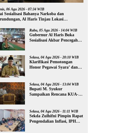
mis, 06 Agu 2026 - 07:34 WIB
ai Sosialisasi Bahanya Narkoba dan
rundungan, Al Haris Tinjau Lokasi
mbangunan Sekolah Rakyat
Rabu, 05 Agu 2026 - 14:04 WIB
Gubernur Al Haris Buka
Sosialisasi Akbar Pencegahan
Radikalisme, Perundungan,
dan Narkoba di Bungo
Selasa, 04 Agu 2026 - 20:10 WIB
Klarifikasi Pemotongan
Honor Pegawai Syara’ dan
Guru Ngaji, Agus:
Kedepankan Tabayyun
Selasa, 04 Agu 2026 - 13:04 WIB
Bupati M. Syukur
Sampaikan Rencana KUA-
PPAS 2027
Selasa, 04 Agu 2026 - 11:11 WIB
Sekda Zulhifni Pimpin Rapat
Pengendalian Inflasi, IPH
Merangin Turun -0,73 Persen