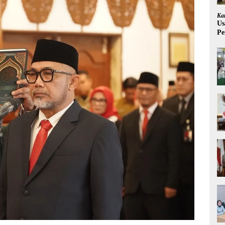
Ka
Us
Pe
Pe