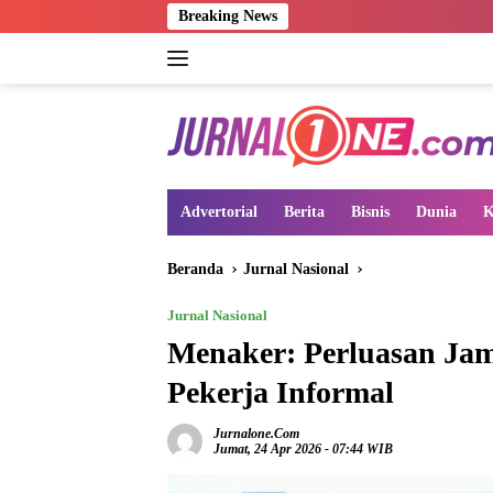
Langsung
Breaking News
ke
konten
Advertorial
Berita
Bisnis
Dunia
K
Beranda
Jurnal Nasional
Jurnal Nasional
Menaker: Perluasan Ja
Pekerja Informal
Jurnalone.com
Jumat, 24 Apr 2026 - 07:44 WIB