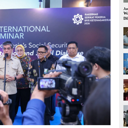
Ju
Wa
Di
Pi