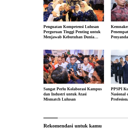
Penguatan Kompetensi Lulusan
Kemnaker
Perguruan Tinggi Penting untuk
Penempat
Menjawab Kebutuhan Dunia
Penyandan
Kerja
Sangat Perlu Kolaborasi Kampus
PPSPI Ku
dan Industri untuk Atasi
Nasional
Mismatch Lulusan
Profesion
Rekomendasi untuk kamu