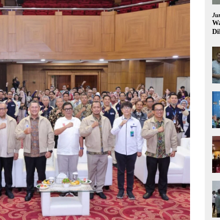
Ju
Wa
Di
Pi