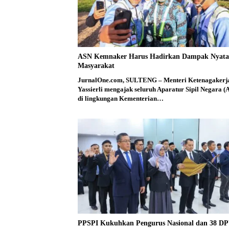
ASN Kemnaker Harus Hadirkan Dampak Nyata
Masyarakat
JurnalOne.com, SULTENG – Menteri Ketenagakerj
Yassierli mengajak seluruh Aparatur Sipil Negara (
di lingkungan Kementerian…
PPSPI Kukuhkan Pengurus Nasional dan 38 D