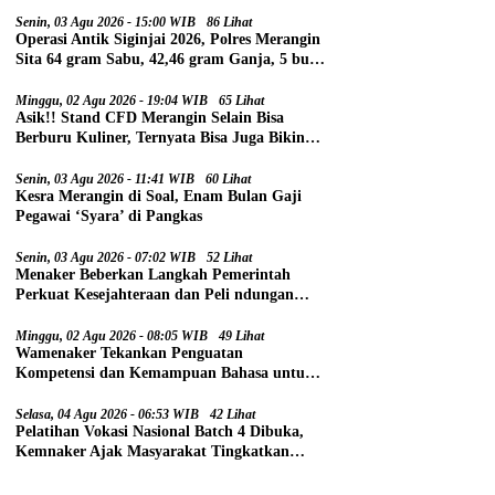
Senin, 03 Agu 2026 - 15:00 WIB
86 Lihat
Operasi Antik Siginjai 2026, Polres Merangin
Sita 64 gram Sabu, 42,46 gram Ganja, 5 butir
Extasi, dan 21 Tersangka
Minggu, 02 Agu 2026 - 19:04 WIB
65 Lihat
Asik!! Stand CFD Merangin Selain Bisa
Berburu Kuliner, Ternyata Bisa Juga Bikin
Paspor
Senin, 03 Agu 2026 - 11:41 WIB
60 Lihat
Kesra Merangin di Soal, Enam Bulan Gaji
Pegawai ‘Syara’ di Pangkas
Senin, 03 Agu 2026 - 07:02 WIB
52 Lihat
Menaker Beberkan Langkah Pemerintah
Perkuat Kesejahteraan dan Peli ndungan
Pekerja
Minggu, 02 Agu 2026 - 08:05 WIB
49 Lihat
Wamenaker Tekankan Penguatan
Kompetensi dan Kemampuan Bahasa untuk
Perluas Peluang Kerja
Selasa, 04 Agu 2026 - 06:53 WIB
42 Lihat
Pelatihan Vokasi Nasional Batch 4 Dibuka,
Kemnaker Ajak Masyarakat Tingkatkan
Kompetensi