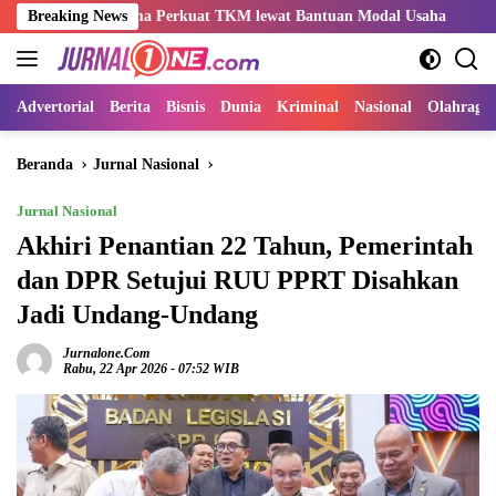
Langsung
do-Rama Perkuat TKM lewat Bantuan Modal Usaha
Breaking News
Kemnaker 
ke
konten
Advertorial
Berita
Bisnis
Dunia
Kriminal
Nasional
Olahraga
Beranda
Jurnal Nasional
Jurnal Nasional
Akhiri Penantian 22 Tahun, Pemerintah
dan DPR Setujui RUU PPRT Disahkan
Jadi Undang-Undang
Jurnalone.com
Rabu, 22 Apr 2026 - 07:52 WIB