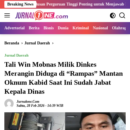
Langsung
si Lulusan Perguruan Tinggi Penting untuk Menjawab Kebutuhan Dunia
Breaking News
ke
konten
Advertorial
Berita
Bisnis
Dunia
Kriminal
Nasional
Olahraga
Beranda
Jurnal Daerah
Jurnal Daerah
Tali Win Mobnas Milik Dinkes
Merangin Diduga di “Rampas” Mantan
Oknum Kabid Saat Ini Sudah Jabat
Kepala Dinas
Jurnalone.com
Sabtu, 28 Feb 2026 - 14:39 WIB