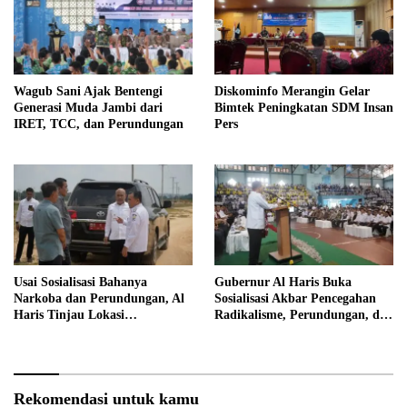
Wagub Sani Ajak Bentengi
Diskominfo Merangin Gelar
Generasi Muda Jambi dari
Bimtek Peningkatan SDM Insan
IRET, TCC, dan Perundungan
Pers
Usai Sosialisasi Bahanya
Gubernur Al Haris Buka
Narkoba dan Perundungan, Al
Sosialisasi Akbar Pencegahan
Haris Tinjau Lokasi
Radikalisme, Perundungan, dan
Pembangunan Sekolah Rakyat
Narkoba di Bungo
Rekomendasi untuk kamu