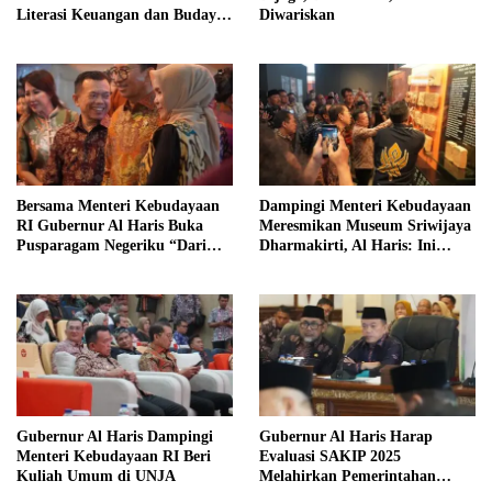
Literasi Keuangan dan Budaya
Diwariskan
Kelola Sampah dari Rumah
Bersama Menteri Kebudayaan
Dampingi Menteri Kebudayaan
RI Gubernur Al Haris Buka
Meresmikan Museum Sriwijaya
Pusparagam Negeriku “Dari
Dharmakirti, Al Haris: Ini
Jambi untuk Indonesia”
Bukti Rekam Jejak Peradaban
Masa Lalu Provinsi Jambi
Gubernur Al Haris Dampingi
Gubernur Al Haris Harap
Menteri Kebudayaan RI Beri
Evaluasi SAKIP 2025
Kuliah Umum di UNJA
Melahirkan Pemerintahan