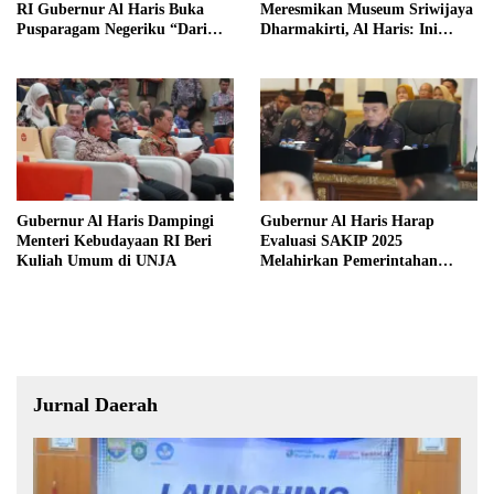
RI Gubernur Al Haris Buka
Meresmikan Museum Sriwijaya
Pusparagam Negeriku “Dari
Dharmakirti, Al Haris: Ini
Jambi untuk Indonesia”
Bukti Rekam Jejak Peradaban
Masa Lalu Provinsi Jambi
Gubernur Al Haris Dampingi
Gubernur Al Haris Harap
Menteri Kebudayaan RI Beri
Evaluasi SAKIP 2025
Kuliah Umum di UNJA
Melahirkan Pemerintahan
Akuntabel dan Pelayanan
Publik Berkualitas
Jurnal Daerah