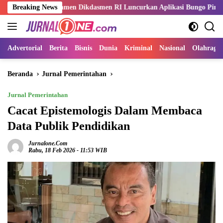
Langsung
amen Dikdasmen RI Luncurkan Aplikasi Bungo Pintar
Breaking News
ASN Ke
ke
konten
Advertorial
Berita
Bisnis
Dunia
Kriminal
Nasional
Olahraga
Beranda
Jurnal Pemerintahan
Jurnal Pemerintahan
Cacat Epistemologis Dalam Membaca
Data Publik Pendidikan
Jurnalone.com
Rabu, 18 Feb 2026 - 11:53 WIB