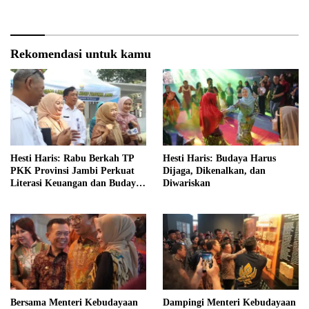
Akuntabel dan Pelayanan
Publik Berkualitas
Rekomendasi untuk kamu
Hesti Haris: Rabu Berkah TP
Hesti Haris: Budaya Harus
PKK Provinsi Jambi Perkuat
Dijaga, Dikenalkan, dan
Literasi Keuangan dan Budaya
Diwariskan
Kelola Sampah dari Rumah
Bersama Menteri Kebudayaan
Dampingi Menteri Kebudayaan