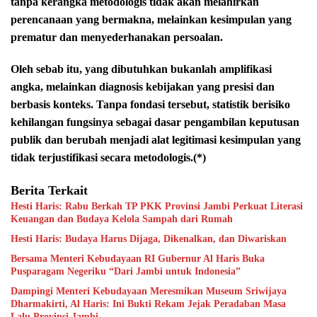
tanpa kerangka metodologis tidak akan melahirkan
perencanaan yang bermakna, melainkan kesimpulan yang
prematur dan menyederhanakan persoalan.
Oleh sebab itu, yang dibutuhkan bukanlah amplifikasi
angka, melainkan diagnosis kebijakan yang presisi dan
berbasis konteks. Tanpa fondasi tersebut, statistik berisiko
kehilangan fungsinya sebagai dasar pengambilan keputusan
publik dan berubah menjadi alat legitimasi kesimpulan yang
tidak terjustifikasi secara metodologis.(*)
Berita Terkait
Hesti Haris: Rabu Berkah TP PKK Provinsi Jambi Perkuat Literasi
Keuangan dan Budaya Kelola Sampah dari Rumah
Hesti Haris: Budaya Harus Dijaga, Dikenalkan, dan Diwariskan
Bersama Menteri Kebudayaan RI Gubernur Al Haris Buka
Pusparagam Negeriku “Dari Jambi untuk Indonesia”
Dampingi Menteri Kebudayaan Meresmikan Museum Sriwijaya
Dharmakirti, Al Haris: Ini Bukti Rekam Jejak Peradaban Masa
Lalu Provinsi Jambi