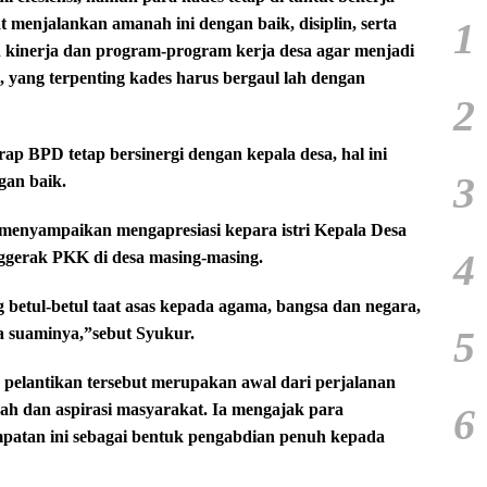
1
 menjalankan amanah ini dengan baik, disiplin, serta
kinerja dan program-program kerja desa agar menjadi
, yang terpenting kades harus bergaul lah dengan
2
ap BPD tetap bersinergi dengan kepala desa, hal ini
3
gan baik.
menyampaikan mengapresiasi kepara istri Kepala Desa
4
nggerak PKK di desa masing-masing.
etul-betul taat asas kepada agama, bangsa dan negara,
5
a suaminya,”sebut Syukur.
lantikan tersebut merupakan awal dari perjalanan
6
 dan aspirasi masyarakat. Ia mengajak para
atan ini sebagai bentuk pengabdian penuh kepada