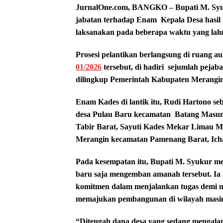
JurnalOne.com, BANGKO – Bupati M. Syuk
jabatan terhadap Enam Kepala Desa hasil
laksanakan pada beberapa waktu yang lalu
Prosesi pelantikan berlangsung di ruang 
01/2026
tersebut, di hadiri
sejumlah pejaba
dilingkup Pemerintah Kabupaten
Merangin
Enam Kades di lantik itu, Rudi
Hartono
seb
desa Pulau Baru kecamatan Batang Masum
Tabir Barat, Sayuti Kades Mekar Limau Ma
Merangin kecamatan Pamenang Barat, Ich
Pada kesempatan itu, Bupati M. Syukur 
baru saja mengemban amanah tersebut. Ia 
komitmen dalam menjalankan tugas demi m
memajukan pembangunan di wilayah masin
“Ditengah dana desa yang sedang mengalami