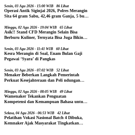
Senin, 03 Agu 2026 - 15:00 WIB
86 Lihat
Operasi Antik Siginjai 2026, Polres Merangin
Sita 64 gram Sabu, 42,46 gram Ganja, 5 butir
Extasi, dan 21 Tersangka
Minggu, 02 Agu 2026 - 19:04 WIB
65 Lihat
Asik!! Stand CFD Merangin Selain Bisa
Berburu Kuliner, Ternyata Bisa Juga Bikin
Paspor
Senin, 03 Agu 2026 - 11:41 WIB
60 Lihat
Kesra Merangin di Soal, Enam Bulan Gaji
Pegawai ‘Syara’ di Pangkas
Senin, 03 Agu 2026 - 07:02 WIB
52 Lihat
Menaker Beberkan Langkah Pemerintah
Perkuat Kesejahteraan dan Peli ndungan
Pekerja
Minggu, 02 Agu 2026 - 08:05 WIB
49 Lihat
Wamenaker Tekankan Penguatan
Kompetensi dan Kemampuan Bahasa untuk
Perluas Peluang Kerja
Selasa, 04 Agu 2026 - 06:53 WIB
42 Lihat
Pelatihan Vokasi Nasional Batch 4 Dibuka,
Kemnaker Ajak Masyarakat Tingkatkan
Kompetensi