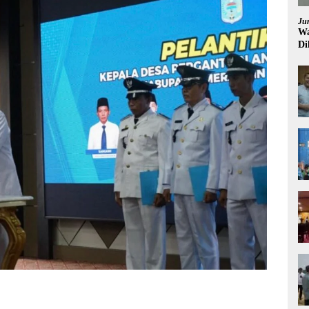
Ju
Wa
Di
Pi