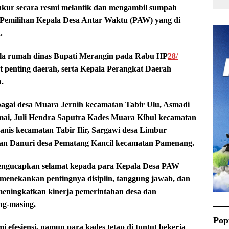
ur secara resmi melantik dan mengambil sumpah
 Pemilihan Kepala Desa Antar Waktu (PAW) yang di
.
aula rumah dinas Bupati Merangin pada Rabu HP
28/
t penting daerah, serta Kepala Perangkat Daerah
.
agai desa Muara Jernih kecamatan Tabir Ulu, Asmadi
ai, Juli Hendra Saputra Kades Muara Kibul kecamatan
nis kecamatan Tabir Ilir, Sargawi desa Limbur
an Danuri desa Pematang Kancil kecamatan Pamenang.
mengucapkan selamat kepada para Kepala Desa PAW
menekankan pentingnya disiplin, tanggung jawab, dan
eningkatkan kinerja pemerintahan desa dan
g-masing.
Pop
 efesiensi, namun para kades tetap di tuntut bekerja