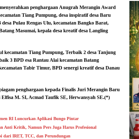
r menyerahkan penghargaan Anugrah Merangin Award
kecamatan Tiang Pumpung, desa inspiratif desa Baru
 3 desa Pulau Rengas Ulu, kecamatan Bangko Barat,
Batang Masumai, kepala desa kreatif desa Langling
gul kecamatan Tiang Pumpung, Terbaik 2 desa Tanjung
baik 3 BPD esa Rantau Alai kecamatan Batang
kecamatan Tabir Timur, BPD senergi kreatif desa Danau
 piagam penghargaan kepada Finalis Juri Merangin Baru
 Elfisa M. SI, Acmad Taufik SE, Herwansyah SE.(*)
en RI Luncurkan Aplikasi Bungo Pintar
 Anti Kritik, Namun Pers Juga Harus Profesional
bi dari IRET, TCC, dan Perundungan