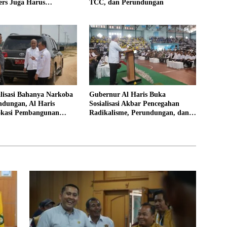
rs Juga Harus
TCC, dan Perundungan
al
alisasi Bahanya Narkoba
Gubernur Al Haris Buka
ndungan, Al Haris
Sosialisasi Akbar Pencegahan
okasi Pembangunan
Radikalisme, Perundungan, dan
Rakyat
Narkoba di Bungo