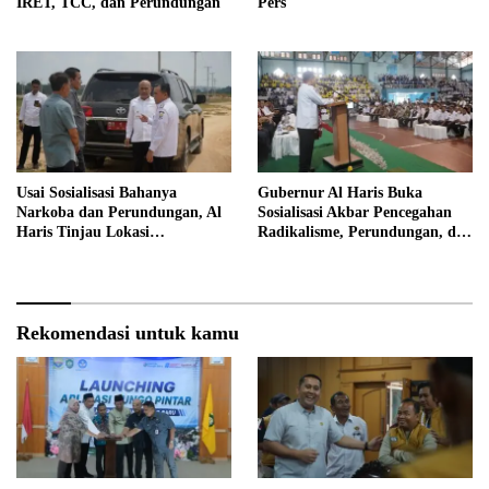
IRET, TCC, dan Perundungan
Pers
Usai Sosialisasi Bahanya
Gubernur Al Haris Buka
Narkoba dan Perundungan, Al
Sosialisasi Akbar Pencegahan
Haris Tinjau Lokasi
Radikalisme, Perundungan, dan
Pembangunan Sekolah Rakyat
Narkoba di Bungo
Rekomendasi untuk kamu