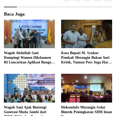
Baca Juga
Wagub Abdullah Sani
Kata Bupati M. Syukur
Dampingi Wamen Dikdasmen
Pemkab Merangin Bukan Anti
RI Luncurkan Aplikasi Bungo
Kritik, Namun Pers Juga Harus
Pintar
Profesional
Wagub Sani Ajak Bentengi
Diskominfo Merangin Gelar
Generasi Muda Jambi dari
Bimtek Peningkatan SDM Insan