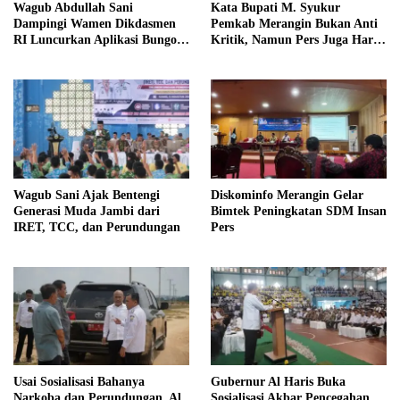
Wagub Abdullah Sani
Kata Bupati M. Syukur
Dampingi Wamen Dikdasmen
Pemkab Merangin Bukan Anti
RI Luncurkan Aplikasi Bungo
Kritik, Namun Pers Juga Harus
Pintar
Profesional
Wagub Sani Ajak Bentengi
Diskominfo Merangin Gelar
Generasi Muda Jambi dari
Bimtek Peningkatan SDM Insan
IRET, TCC, dan Perundungan
Pers
Usai Sosialisasi Bahanya
Gubernur Al Haris Buka
Narkoba dan Perundungan, Al
Sosialisasi Akbar Pencegahan