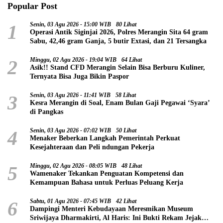
Popular Post
1
Senin, 03 Agu 2026 - 15:00 WIB
80 Lihat
Operasi Antik Siginjai 2026, Polres Merangin Sita 64 gram
Sabu, 42,46 gram Ganja, 5 butir Extasi, dan 21 Tersangka
2
Minggu, 02 Agu 2026 - 19:04 WIB
64 Lihat
Asik!! Stand CFD Merangin Selain Bisa Berburu Kuliner,
Ternyata Bisa Juga Bikin Paspor
3
Senin, 03 Agu 2026 - 11:41 WIB
58 Lihat
Kesra Merangin di Soal, Enam Bulan Gaji Pegawai ‘Syara’
di Pangkas
4
Senin, 03 Agu 2026 - 07:02 WIB
50 Lihat
Menaker Beberkan Langkah Pemerintah Perkuat
Kesejahteraan dan Peli ndungan Pekerja
5
Minggu, 02 Agu 2026 - 08:05 WIB
48 Lihat
Wamenaker Tekankan Penguatan Kompetensi dan
Kemampuan Bahasa untuk Perluas Peluang Kerja
6
Sabtu, 01 Agu 2026 - 07:45 WIB
42 Lihat
Dampingi Menteri Kebudayaan Meresmikan Museum
Sriwijaya Dharmakirti, Al Haris: Ini Bukti Rekam Jejak