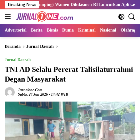
Langsung
Sani Dampingi Wamen Dikdasmen RI Luncurkan Aplikasi Bungo Pintar
Breaking News
ke
konten
Advertorial
Berita
Bisnis
Dunia
Kriminal
Nasional
Olahraga
Beranda
Jurnal Daerah
Jurnal Daerah
TNI AD Selalu Pererat Talisilaturrahmi
Degan Masyarakat
Jurnalone.com
Sabtu, 24 Jan 2026 - 14:42 WIB