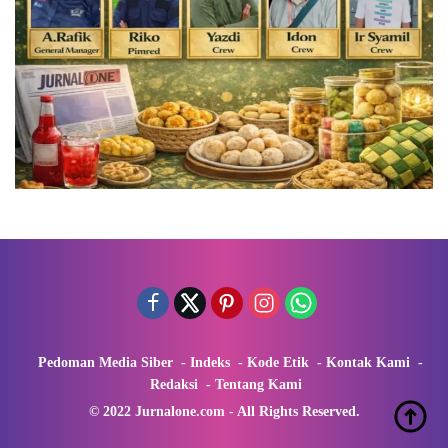
Pedoman Media Siber
Indeks
Kode Etik
Kontak Kami
Redaksi
Tentang Kami
© 2022 Jurnalone.com - All Rights Reserved.