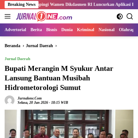
Langsung
 Dampingi Wamen Dikdasmen RI Luncurkan Aplikasi Bungo Pintar
Breaking News
ke
konten
Advertorial
Berita
Bisnis
Dunia
Kriminal
Nasional
Olahraga
Beranda
Jurnal Daerah
Jurnal Daerah
Bupati Merangin M Syukur Antar
Lansung Bantuan Musibah
Hidrometorologi Sumut
Jurnalone.com
Selasa, 20 Jan 2026 - 18:15 WIB