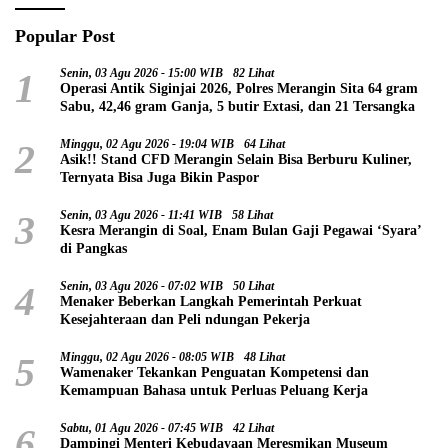
Popular Post
1
Senin, 03 Agu 2026 - 15:00 WIB
82 Lihat
Operasi Antik Siginjai 2026, Polres Merangin Sita 64 gram
Sabu, 42,46 gram Ganja, 5 butir Extasi, dan 21 Tersangka
2
Minggu, 02 Agu 2026 - 19:04 WIB
64 Lihat
Asik!! Stand CFD Merangin Selain Bisa Berburu Kuliner,
Ternyata Bisa Juga Bikin Paspor
3
Senin, 03 Agu 2026 - 11:41 WIB
58 Lihat
Kesra Merangin di Soal, Enam Bulan Gaji Pegawai ‘Syara’
di Pangkas
4
Senin, 03 Agu 2026 - 07:02 WIB
50 Lihat
Menaker Beberkan Langkah Pemerintah Perkuat
Kesejahteraan dan Peli ndungan Pekerja
5
Minggu, 02 Agu 2026 - 08:05 WIB
48 Lihat
Wamenaker Tekankan Penguatan Kompetensi dan
Kemampuan Bahasa untuk Perluas Peluang Kerja
6
Sabtu, 01 Agu 2026 - 07:45 WIB
42 Lihat
Dampingi Menteri Kebudayaan Meresmikan Museum