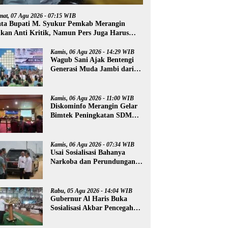
mat, 07 Agu 2026 - 07:15 WIB
ta Bupati M. Syukur Pemkab Merangin
kan Anti Kritik, Namun Pers Juga Harus
ofesional
Kamis, 06 Agu 2026 - 14:29 WIB
Wagub Sani Ajak Bentengi
Generasi Muda Jambi dari
IRET, TCC, dan
Perundungan
Kamis, 06 Agu 2026 - 11:00 WIB
Diskominfo Merangin Gelar
Bimtek Peningkatan SDM
Insan Pers
Kamis, 06 Agu 2026 - 07:34 WIB
Usai Sosialisasi Bahanya
Narkoba dan Perundungan,
Al Haris Tinjau Lokasi
Pembangunan Sekolah
Rakyat
Rabu, 05 Agu 2026 - 14:04 WIB
Gubernur Al Haris Buka
Sosialisasi Akbar Pencegahan
Radikalisme, Perundungan,
dan Narkoba di Bungo