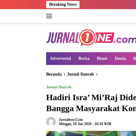
Langsung
Breaking News
ke
konten
Advertorial
Berita
Bisnis
Dunia
K
Beranda
Jurnal Daerah
Jurnal Daerah
Hadiri Isra’ Mi’Raj Di
Bangga Masyarakat Ko
Jurnalone.com
Minggu, 18 Jan 2026 - 16:34 WIB