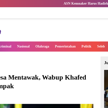
ASN Kemnaker Harus Hadirkan Dampak Nyata bagi
riminal
Nasional
Olahraga
Pemerintahan
Politik
Seleb
J
desa Mentawak, Wabup Khafed
mpak