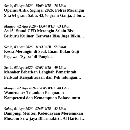
Senin, 03 Agu 2026 - 15:00 WIB
78 Lihat
Operasi Antik Siginjai 2026, Polres Merangin
Sita 64 gram Sabu, 42,46 gram Ganja, 5 butir
Extasi, dan 21 Tersangka
Minggu, 02 Agu 2026 - 19:04 WIB
63 Lihat
Asik!! Stand CFD Merangin Selain Bisa
Berburu Kuliner, Ternyata Bisa Juga Bikin
Paspor
Senin, 03 Agu 2026 - 11:41 WIB
58 Lihat
Kesra Merangin di Soal, Enam Bulan Gaji
Pegawai ‘Syara’ di Pangkas
Senin, 03 Agu 2026 - 07:02 WIB
49 Lihat
Menaker Beberkan Langkah Pemerintah
Perkuat Kesejahteraan dan Peli ndungan
Pekerja
Minggu, 02 Agu 2026 - 08:05 WIB
48 Lihat
Wamenaker Tekankan Penguatan
Kompetensi dan Kemampuan Bahasa untuk
Perluas Peluang Kerja
Sabtu, 01 Agu 2026 - 07:45 WIB
42 Lihat
Dampingi Menteri Kebudayaan Meresmikan
Museum Sriwijaya Dharmakirti, Al Haris: Ini
Bukti Rekam Jejak Peradaban Masa Lalu
Provinsi Jambi