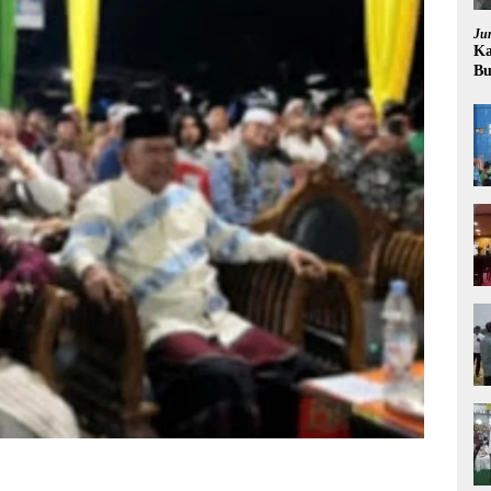
Ju
Ka
Bu
Pr