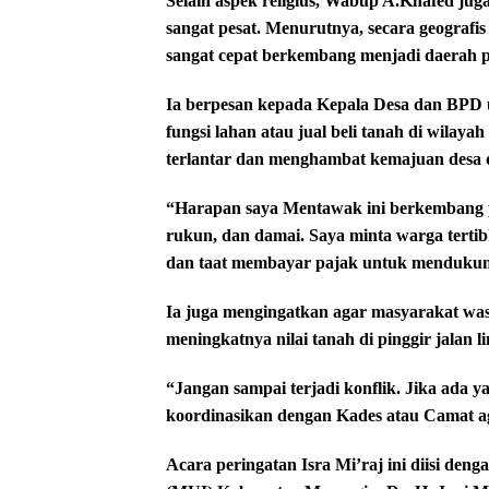
Selain aspek religius, Wabup A.Khafed j
sangat pesat. Menurutnya, secara geografi
sangat cepat berkembang menjadi daerah
Ia berpesan kepada Kepala Desa dan BPD 
fungsi lahan atau jual beli tanah di wilayah
terlantar dan menghambat kemajuan desa 
“Harapan saya Mentawak ini berkembang pe
rukun, dan damai. Saya minta warga tertib
dan taat membayar pajak untuk mendukun
Ia juga mengingatkan agar masyarakat was
meningkatnya nilai tanah di pinggir jalan li
“Jangan sampai terjadi konflik. Jika ada y
koordinasikan dengan Kades atau Camat a
Acara peringatan Isra Mi’raj ini diisi den