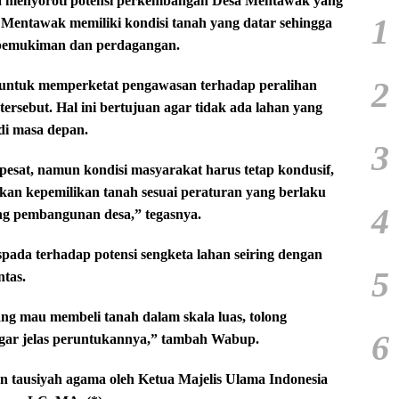
uga menyoroti potensi perkembangan Desa Mentawak yang
1
s Mentawak memiliki kondisi tanah yang datar sehingga
 pemukiman dan perdagangan.
2
untuk memperketat pengawasan terhadap peralihan
 tersebut. Hal ini bertujuan agar tidak ada lahan yang
di masa depan.
3
sat, namun kondisi masyarakat harus tetap kondusif,
kan kepemilikan tanah sesuai peraturan yang berlaku
4
g pembangunan desa,” tegasnya.
pada terhadap potensi sengketa lahan seiring dengan
5
ntas.
ang mau membeli tanah dalam skala luas, tolong
6
gar jelas peruntukannya,” tambah Wabup.
gan tausiyah agama oleh Ketua Majelis Ulama Indonesia