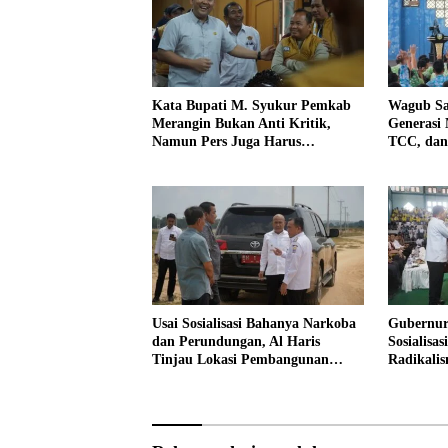
Kata Bupati M. Syukur Pemkab
Wagub Sa
Merangin Bukan Anti Kritik,
Generasi
Namun Pers Juga Harus
TCC, dan
Profesional
Usai Sosialisasi Bahanya Narkoba
Gubernur
dan Perundungan, Al Haris
Sosialisa
Tinjau Lokasi Pembangunan
Radikali
Sekolah Rakyat
Narkoba 