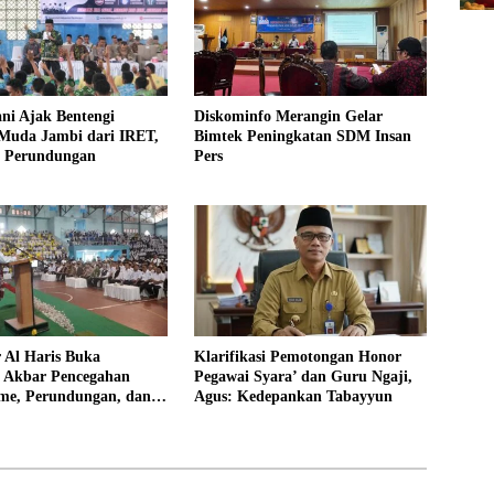
ni Ajak Bentengi
Diskominfo Merangin Gelar
 Muda Jambi dari IRET,
Bimtek Peningkatan SDM Insan
 Perundungan
Pers
 Al Haris Buka
Klarifikasi Pemotongan Honor
si Akbar Pencegahan
Pegawai Syara’ dan Guru Ngaji,
sme, Perundungan, dan
Agus: Kedepankan Tabayyun
di Bungo