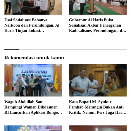
Usai Sosialisasi Bahanya
Gubernur Al Haris Buka
Narkoba dan Perundungan, Al
Sosialisasi Akbar Pencegahan
Haris Tinjau Lokasi
Radikalisme, Perundungan, dan
Pembangunan Sekolah Rakyat
Narkoba di Bungo
Rekomendasi untuk kamu
Wagub Abdullah Sani
Kata Bupati M. Syukur
Dampingi Wamen Dikdasmen
Pemkab Merangin Bukan Anti
RI Luncurkan Aplikasi Bungo
Kritik, Namun Pers Juga Harus
Pintar
Profesional