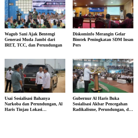
Wagub Sani Ajak Bentengi
Diskominfo Merangin Gelar
Generasi Muda Jambi dari
Bimtek Peningkatan SDM Insan
IRET, TCC, dan Perundungan
Pers
Usai Sosialisasi Bahanya
Gubernur Al Haris Buka
Narkoba dan Perundungan, Al
Sosialisasi Akbar Pencegahan
Haris Tinjau Lokasi
Radikalisme, Perundungan, dan
Pembangunan Sekolah Rakyat
Narkoba di Bungo