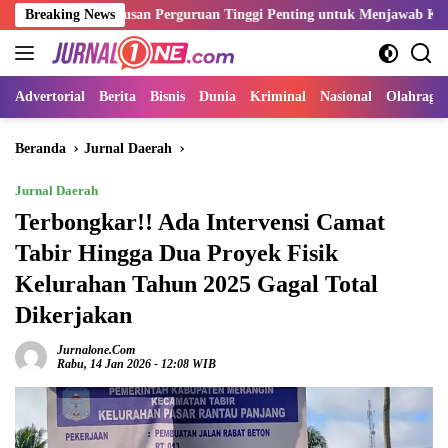
Langsung
i Lulusan Perguruan Tinggi Penting untuk Menjawab Kebutuhan Dunia 
Breaking News
ke
konten
Advertorial
Berita
Bisnis
Dunia
Kriminal
Nasional
Olahraga
Beranda
Jurnal Daerah
Jurnal Daerah
Terbongkar!! Ada Intervensi Camat
Tabir Hingga Dua Proyek Fisik
Kelurahan Tahun 2025 Gagal Total
Dikerjakan
Jurnalone.com
Rabu, 14 Jan 2026 - 12:08 WIB