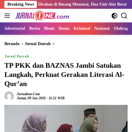
Langsung
empat Ditahan di Batang Mesumai, Dua Unit Alat Berat Kabarnya Milik 
Breaking News
ke
konten
Advertorial
Berita
Bisnis
Dunia
Kriminal
Nasional
Olahraga
Beranda
Jurnal Daerah
Jurnal Daerah
TP PKK dan BAZNAS Jambi Satukan
Langkah, Perkuat Gerakan Literasi Al-
Qur’an
Jurnalone.com
Jumat, 09 Jan 2026 - 11:21 WIB