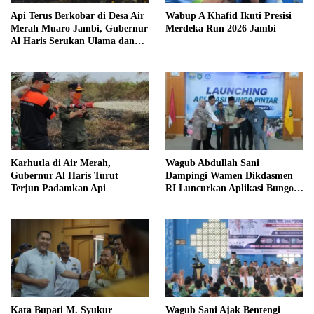
Api Terus Berkobar di Desa Air
Wabup A Khafid Ikuti Presisi
Merah Muaro Jambi, Gubernur
Merdeka Run 2026 Jambi
Al Haris Serukan Ulama dan
Kiai Salat Istisqa
Karhutla di Air Merah,
Wagub Abdullah Sani
Gubernur Al Haris Turut
Dampingi Wamen Dikdasmen
Terjun Padamkan Api
RI Luncurkan Aplikasi Bungo
Pintar
Kata Bupati M. Syukur
Wagub Sani Ajak Bentengi