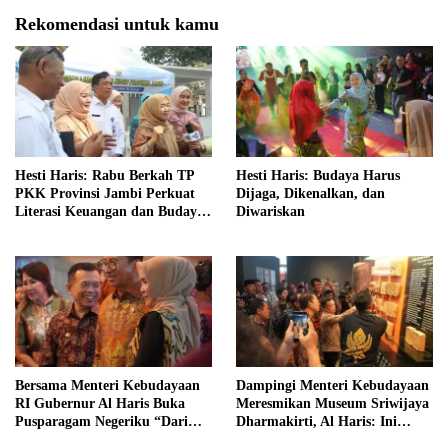
Rekomendasi untuk kamu
Hesti Haris: Rabu Berkah TP
Hesti Haris: Budaya Harus
PKK Provinsi Jambi Perkuat
Dijaga, Dikenalkan, dan
Literasi Keuangan dan Budaya
Diwariskan
Kelola Sampah dari Rumah
Bersama Menteri Kebudayaan
Dampingi Menteri Kebudayaan
RI Gubernur Al Haris Buka
Meresmikan Museum Sriwijaya
Pusparagam Negeriku “Dari
Dharmakirti, Al Haris: Ini
Jambi untuk Indonesia”
Bukti Rekam Jejak Peradaban