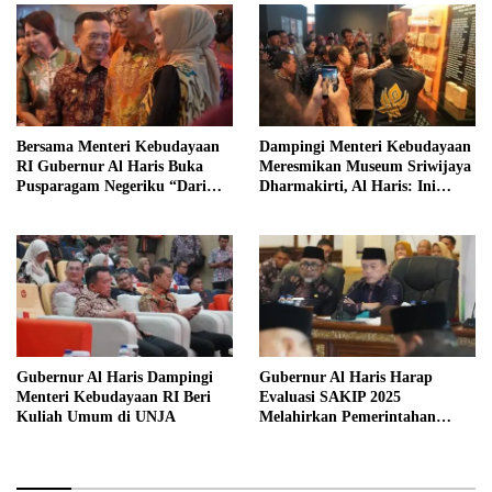
Bersama Menteri Kebudayaan
Dampingi Menteri Kebudayaan
RI Gubernur Al Haris Buka
Meresmikan Museum Sriwijaya
Pusparagam Negeriku “Dari
Dharmakirti, Al Haris: Ini
Jambi untuk Indonesia”
Bukti Rekam Jejak Peradaban
Masa Lalu Provinsi Jambi
Gubernur Al Haris Dampingi
Gubernur Al Haris Harap
Menteri Kebudayaan RI Beri
Evaluasi SAKIP 2025
Kuliah Umum di UNJA
Melahirkan Pemerintahan
Akuntabel dan Pelayanan
Publik Berkualitas