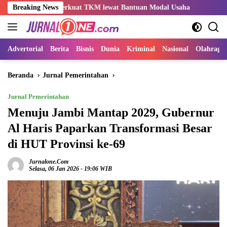
Langsung
a Perkuat TKM lewat Bantuan Modal Usaha
Breaking News
Kemnaker Sesuai
ke
konten
Advertorial
Berita
Bisnis
Dunia
Kriminal
Nasional
Olahraga
Beranda
Jurnal Pemerintahan
Jurnal Pemerintahan
Menuju Jambi Mantap 2029, Gubernur
Al Haris Paparkan Transformasi Besar
di HUT Provinsi ke-69
Jurnalone.com
Selasa, 06 Jan 2026 - 19:06 WIB