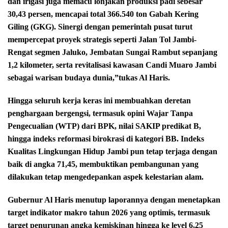
dan irigasi juga memacu lonjakan produksi padi sebesar
30,43 persen, mencapai total 366.540 ton Gabah Kering
Giling (GKG). Sinergi dengan pemerintah pusat turut
mempercepat proyek strategis seperti Jalan Tol Jambi-
Rengat segmen Jaluko, Jembatan Sungai Rambut sepanjang
1,2 kilometer, serta revitalisasi kawasan Candi Muaro Jambi
sebagai warisan budaya dunia,”tukas Al Haris.
Hingga seluruh kerja keras ini membuahkan deretan
penghargaan bergengsi, termasuk opini Wajar Tanpa
Pengecualian (WTP) dari BPK, nilai SAKIP predikat B,
hingga indeks reformasi birokrasi di kategori BB. Indeks
Kualitas Lingkungan Hidup Jambi pun tetap terjaga dengan
baik di angka 71,45, membuktikan pembangunan yang
dilakukan tetap mengedepankan aspek kelestarian alam.
Gubernur Al Haris menutup laporannya dengan menetapkan
target indikator makro tahun 2026 yang optimis, termasuk
target penurunan angka kemiskinan hingga ke level 6,25